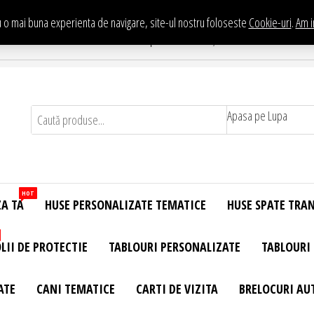
 o mai buna experienta de navigare, site-ul nostru foloseste
Cookie-uri
.
Am i
Te asteptam in Showroom eHuse.ro
. Constantin Brancusi Nr. 11 - Complex Potcoava, Sector 3 Titan - Bucur
Apasa pe Lupa
HOT
ZA TA
HUSE PERSONALIZATE TEMATICE
HUSE SPATE TRA
LII DE PROTECTIE
TABLOURI PERSONALIZATE
TABLOURI
ATE
CANI TEMATICE
CARTI DE VIZITA
BRELOCURI AU