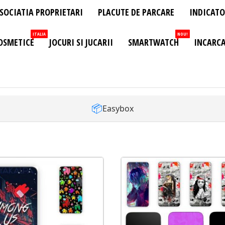
SOCIATIA PROPRIETARI
PLACUTE DE PARCARE
INDICATO
ITALIA
NOU!
OSMETICE
JOCURI SI JUCARII
SMARTWATCH
INCARCA
📦
Easybox