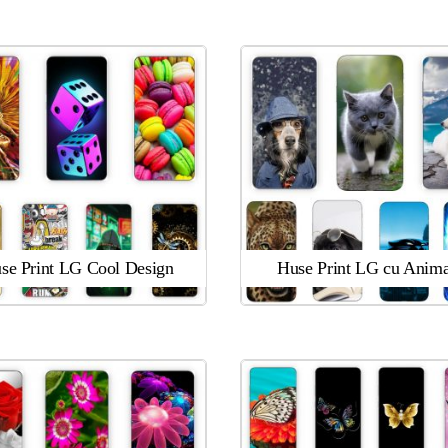
se Print LG Cool Design
Huse Print LG cu Anima