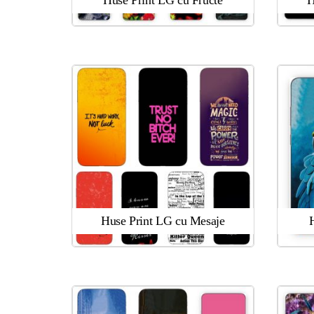
Huse Print LG cu Fructe
H
Huse Print LG cu Mesaje