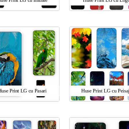
use Print LG cu Initiale
Huse Print LG cu Log
Huse Print LG cu Pasari
Huse Print LG cu Peisa