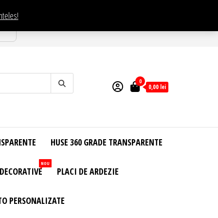
nteles!
esti
0
0,00
lei
NSPARENTE
HUSE 360 GRADE TRANSPARENTE
NOU
 DECORATIVE
PLACI DE ARDEZIE
TO PERSONALIZATE