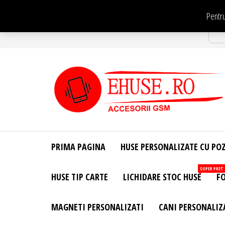
Sari
Pentru
la
Str
conținut
EHuse.ro –
EHuse.ro –
Huse
Site Oficial .
Personalizate
PRIMA PAGINA
HUSE PERSONALIZATE CU PO
Huse
Pentru Orice
Marca de
Personalizate
SUPER PRET
HUSE TIP CARTE
LICHIDARE STOC HUSE
FO
Telefon –
Diverse
Personalizari
MAGNETI PERSONALIZATI
CANI PERSONALIZ
– Accesorii
GSM