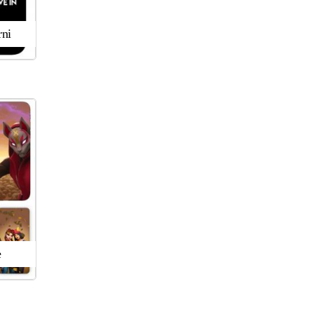
rni
e