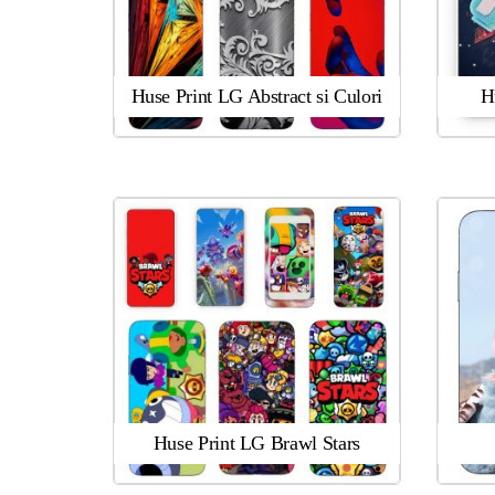
Huse Print LG Abstract si Culori
H
Huse Print LG Brawl Stars