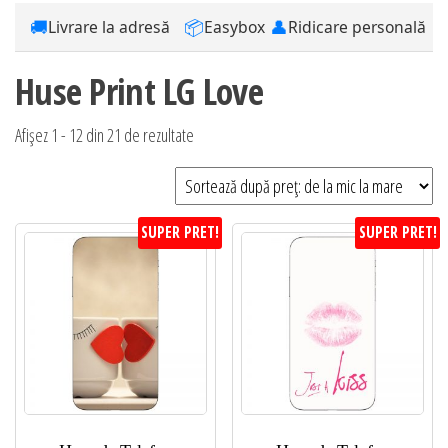
🚚
📦
👤
Livrare la adresă
Easybox
Ridicare personală
Huse Print LG Love
Sortat
Afișez 1 - 12 din 21 de rezultate
după
preț:
de
SUPER PRET!
SUPER PRET!
la
mic
la
mare