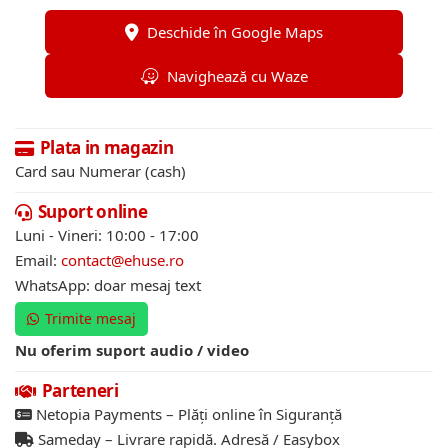
Deschide în Google Maps
Navighează cu Waze
Plata in magazin
Card sau Numerar (cash)
Suport online
Luni - Vineri: 10:00 - 17:00
Email:
contact@ehuse.ro
WhatsApp: doar mesaj text
Trimite mesaj
Nu oferim suport audio / video
Parteneri
Netopia Payments – Plăți online în Siguranță
Sameday – Livrare rapidă. Adresă / Easybox