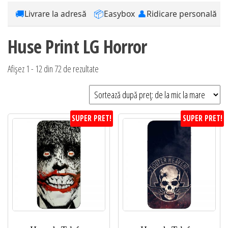
🚚
📦
👤
Livrare la adresă
Easybox
Ridicare personală
Huse Print LG Horror
Sortat
Afișez 1 - 12 din 72 de rezultate
după
preț:
de
SUPER PRET!
SUPER PRET!
la
mic
la
mare