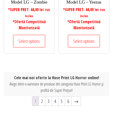
Model LG – Zombie
Model LG – Yeezus
*SUPER PRET:
44,00
lei
*SUPER PRET:
44,00
lei
TVA
TVA
Inclus
Inclus
*Ofertă Competitivă
*Ofertă Competitivă
Monitorizată
Monitorizată
Select options
Select options
Cele mai noi oferte la Huse Print LG Horror online!
Alege dintr-o varietate de produse din categoria Huse Print LG Horror și
profită de Super Prețuri!
1
2
3
4
5
6
→