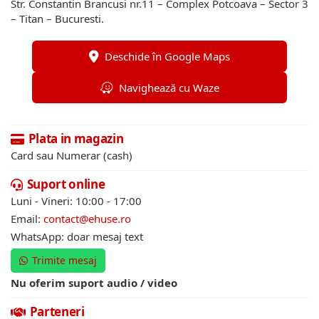
Str. Constantin Brancusi nr.11 – Complex Potcoava – Sector 3
– Titan – Bucuresti.
Deschide în Google Maps
Navighează cu Waze
Plata in magazin
Card sau Numerar (cash)
Suport online
Luni - Vineri: 10:00 - 17:00
Email:
contact@ehuse.ro
WhatsApp: doar mesaj text
Trimite mesaj
Nu oferim suport audio / video
Parteneri