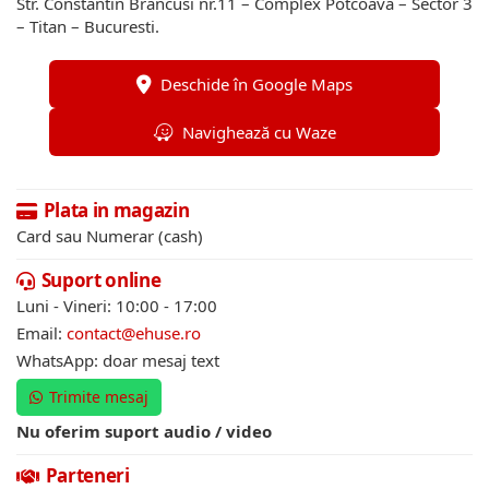
Str. Constantin Brancusi nr.11 – Complex Potcoava – Sector 3
– Titan – Bucuresti.
Deschide în Google Maps
Navighează cu Waze
Plata in magazin
Card sau Numerar (cash)
Suport online
Luni - Vineri: 10:00 - 17:00
Email:
contact@ehuse.ro
WhatsApp: doar mesaj text
Trimite mesaj
Nu oferim suport audio / video
Parteneri