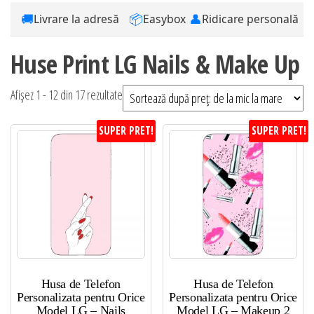
🚚
📦
👤
Livrare la adresă
Easybox
Ridicare personală
Huse Print LG Nails & Make Up
Sortat
Afișez 1 - 12 din 17 rezultate
după
SUPER PRET!
SUPER PRET!
preț:
de
la
mic
la
mare
Husa de Telefon
Husa de Telefon
Personalizata pentru Orice
Personalizata pentru Orice
Model LG – Nails
Model LG – Makeup 2