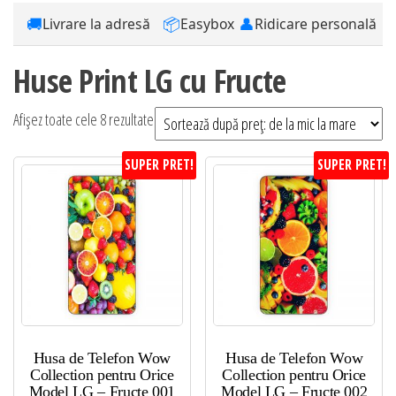
🚚
📦
👤
Livrare la adresă
Easybox
Ridicare personală
Huse Print LG cu Fructe
Sortat
Afișez toate cele 8 rezultate
după
SUPER PRET!
SUPER PRET!
preț:
de
la
mic
la
mare
Husa de Telefon Wow
Husa de Telefon Wow
Collection pentru Orice
Collection pentru Orice
Model LG – Fructe 001
Model LG – Fructe 002