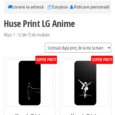
🚚
📦
👤
Livrare la adresă
Easybox
Ridicare personală
Huse Print LG Anime
Sortat
Afișez 1 - 12 din 73 de rezultate
după
preț:
de
SUPER PRET!
SUPER PRET!
la
mic
la
mare