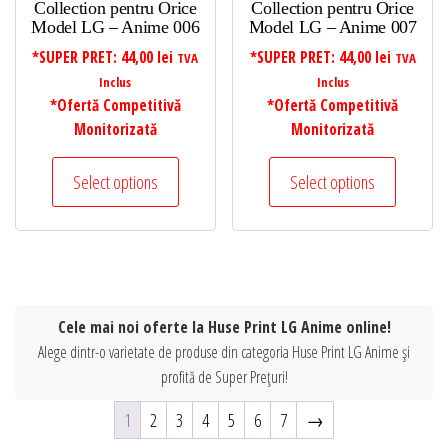
Collection pentru Orice
Collection pentru Orice
Model LG – Anime 006
Model LG – Anime 007
*SUPER PRET:
44,00
lei
*SUPER PRET:
44,00
lei
TVA
TVA
Inclus
Inclus
*Ofertă Competitivă
*Ofertă Competitivă
Monitorizată
Monitorizată
Select options
Select options
Cele mai noi oferte la Huse Print LG Anime online!
Alege dintr-o varietate de produse din categoria Huse Print LG Anime și
profită de Super Prețuri!
1
2
3
4
5
6
7
→