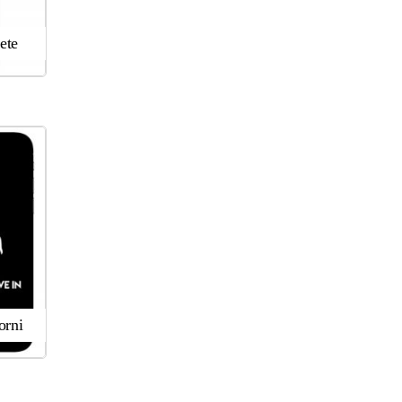
ete
orni