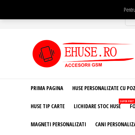
Sari
Pentru
la
Str
conținut
EHuse.ro –
EHuse.ro –
Huse
Site Oficial .
Personalizate
PRIMA PAGINA
HUSE PERSONALIZATE CU PO
Huse
Pentru Orice
Marca de
Personalizate
SUPER PRET
HUSE TIP CARTE
LICHIDARE STOC HUSE
FO
Telefon –
Diverse
Personalizari
MAGNETI PERSONALIZATI
CANI PERSONALIZ
– Accesorii
GSM