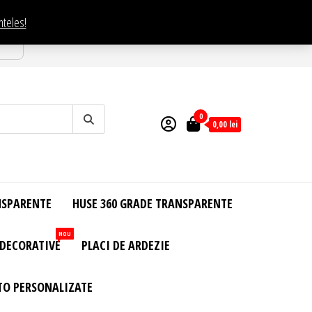
nteles!
esti
0
0,00
lei
NSPARENTE
HUSE 360 GRADE TRANSPARENTE
NOU
 DECORATIVE
PLACI DE ARDEZIE
TO PERSONALIZATE