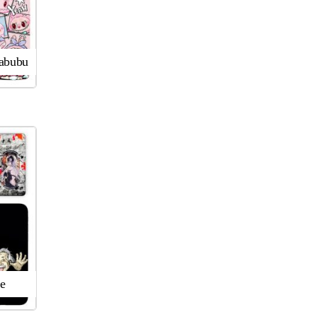
Labubu
e