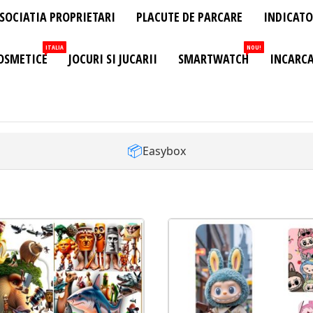
SOCIATIA PROPRIETARI
PLACUTE DE PARCARE
INDICATO
ITALIA
NOU!
OSMETICE
JOCURI SI JUCARII
SMARTWATCH
INCARCA
📦
Easybox