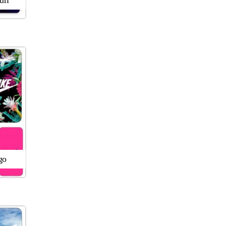
uri
go