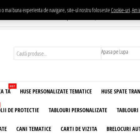
 o mai buna experienta de navigare, site-ul nostru foloseste
Cookie-uri
.
Am i
Te asteptam in Showroom eHuse.ro
. Constantin Brancusi Nr. 11 - Complex Potcoava, Sector 3 Titan - Bucur
Apasa pe Lupa
HOT
ZA TA
HUSE PERSONALIZATE TEMATICE
HUSE SPATE TRA
LII DE PROTECTIE
TABLOURI PERSONALIZATE
TABLOURI
ATE
CANI TEMATICE
CARTI DE VIZITA
BRELOCURI AU