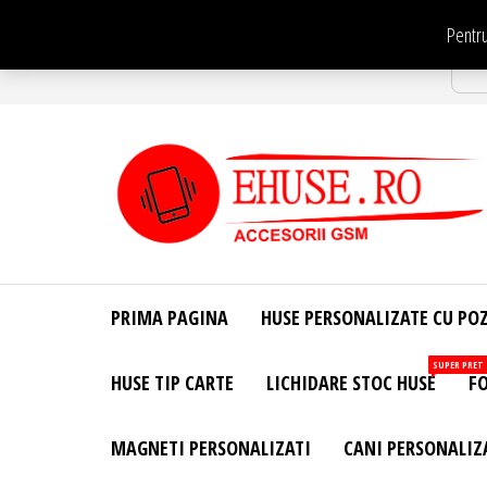
Sari
Pentru
la
Str
conținut
EHuse.ro –
EHuse.ro –
Huse
Site Oficial .
Personalizate
PRIMA PAGINA
HUSE PERSONALIZATE CU PO
Huse
Pentru Orice
Marca de
Personalizate
SUPER PRET
HUSE TIP CARTE
LICHIDARE STOC HUSE
FO
Telefon –
Diverse
Personalizari
MAGNETI PERSONALIZATI
CANI PERSONALIZ
– Accesorii
GSM