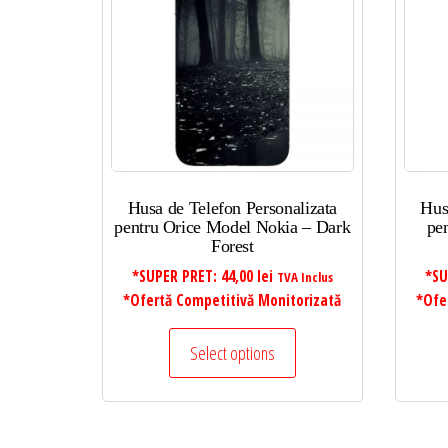
mic
la
mare
Husa de Telefon Personalizata
Hus
pentru Orice Model Nokia – Dark
pe
Forest
*SUPER PRET:
44,00
lei
*SU
TVA Inclus
*Ofertă Competitivă Monitorizată
*Ofe
Select options