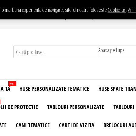
 o mai buna experienta de navigare, site-ul nostru foloseste
Cookie-uri
.
Am i
Te asteptam in Showroom eHuse.ro
. Constantin Brancusi Nr. 11 - Complex Potcoava, Sector 3 Titan - Bucur
Apasa pe Lupa
HOT
ZA TA
HUSE PERSONALIZATE TEMATICE
HUSE SPATE TRA
LII DE PROTECTIE
TABLOURI PERSONALIZATE
TABLOURI
ATE
CANI TEMATICE
CARTI DE VIZITA
BRELOCURI AU