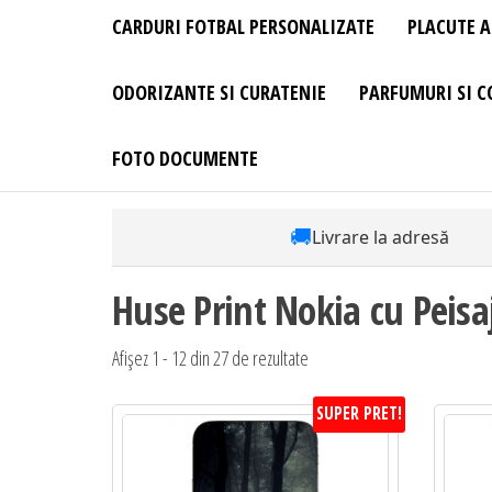
CARDURI FOTBAL PERSONALIZATE
PLACUTE A
ODORIZANTE SI CURATENIE
PARFUMURI SI C
FOTO DOCUMENTE
🚚
Livrare la adresă
Huse Print Nokia cu Peisa
Sortat
Afișez 1 - 12 din 27 de rezultate
după
SUPER PRET!
preț:
de
la