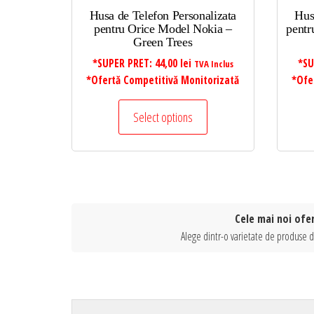
Husa de Telefon Personalizata
Hus
pentru Orice Model Nokia –
pentr
Green Trees
*SUPER PRET:
44,00
lei
*SU
TVA Inclus
*Ofertă Competitivă Monitorizată
*Ofe
Select options
Cele mai noi ofer
Alege dintr-o varietate de produse di