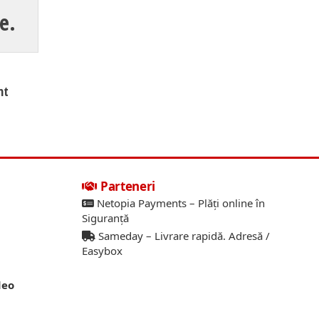
e.
nt
Parteneri
Netopia Payments – Plăți online în
Siguranță
Sameday – Livrare rapidă. Adresă /
Easybox
deo