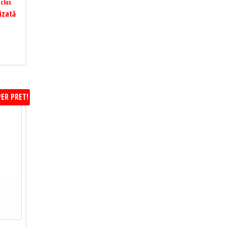
clus
izată
ER PRET!