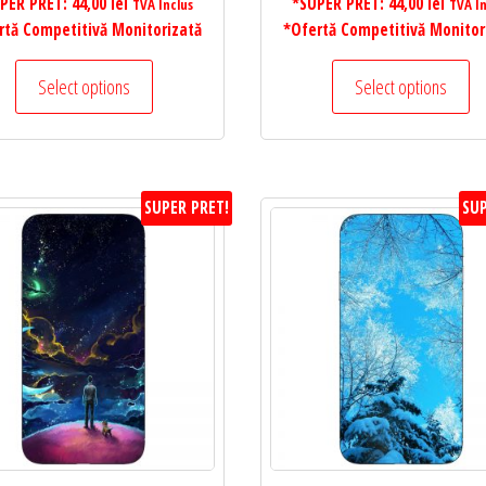
PER PRET:
44,00
lei
*SUPER PRET:
44,00
lei
TVA Inclus
TVA In
rtă Competitivă Monitorizată
*Ofertă Competitivă Monitor
Select options
Select options
SUPER PRET!
SUP