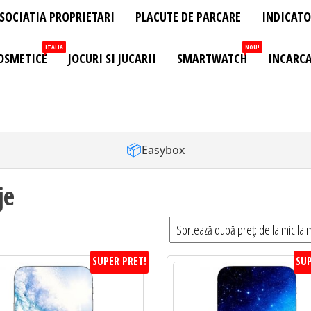
SOCIATIA PROPRIETARI
PLACUTE DE PARCARE
INDICATO
ITALIA
NOU!
OSMETICE
JOCURI SI JUCARII
SMARTWATCH
INCARCA
📦
Easybox
je
SUPER PRET!
SUP