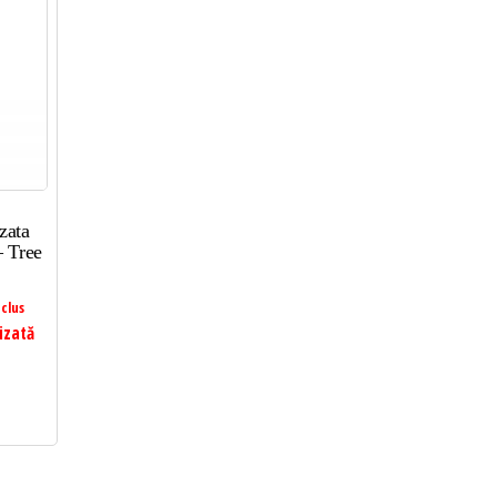
zata
– Tree
clus
izată