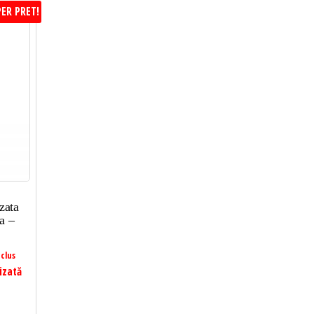
ER PRET!
zata
a –
clus
izată