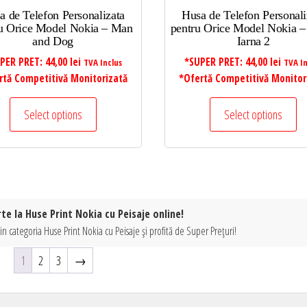
a de Telefon Personalizata
Husa de Telefon Personali
u Orice Model Nokia – Man
pentru Orice Model Nokia – 
and Dog
Iarna 2
PER PRET:
44,00
lei
*SUPER PRET:
44,00
lei
TVA Inclus
TVA In
rtă Competitivă Monitorizată
*Ofertă Competitivă Monitor
Select options
Select options
te la Huse Print Nokia cu Peisaje online!
n categoria Huse Print Nokia cu Peisaje și profită de Super Prețuri!
1
2
3
→