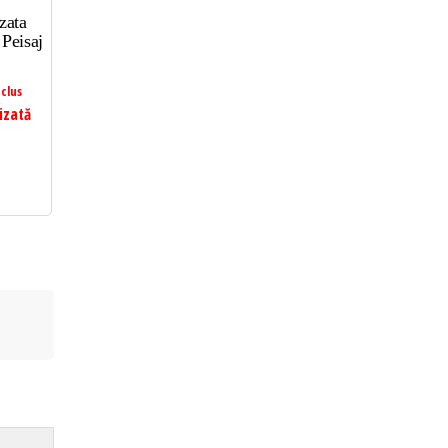
zata
Peisaj
clus
izată