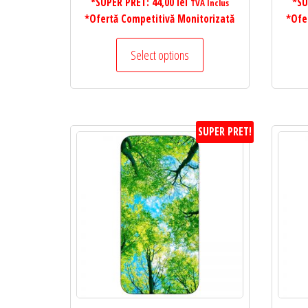
*SUPER PRET:
44,00
lei
*SU
TVA Inclus
*Ofertă Competitivă Monitorizată
*Ofe
Select options
SUPER PRET!