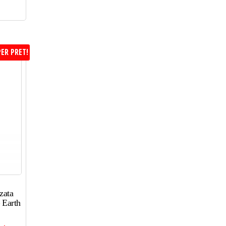
ER PRET!
zata
 Earth