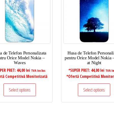
a de Telefon Personalizata
Husa de Telefon Personali
ntru Orice Model Nokia –
pentru Orice Model Nokia 
Waves
at Night
PER PRET:
44,00
lei
*SUPER PRET:
44,00
lei
TVA Inclus
TVA In
rtă Competitivă Monitorizată
*Ofertă Competitivă Monitor
Select options
Select options