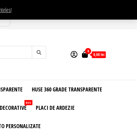
nteles!
esti
0
0,00
lei
NSPARENTE
HUSE 360 GRADE TRANSPARENTE
NOU
 DECORATIVE
PLACI DE ARDEZIE
TO PERSONALIZATE