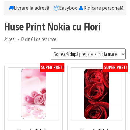
🚚
📦
👤
Livrare la adresă
Easybox
Ridicare personală
Huse Print Nokia cu Flori
Sortat
Afișez 1 - 12 din 61 de rezultate
după
preț:
de
SUPER PRET!
SUPER PRET!
la
mic
la
mare