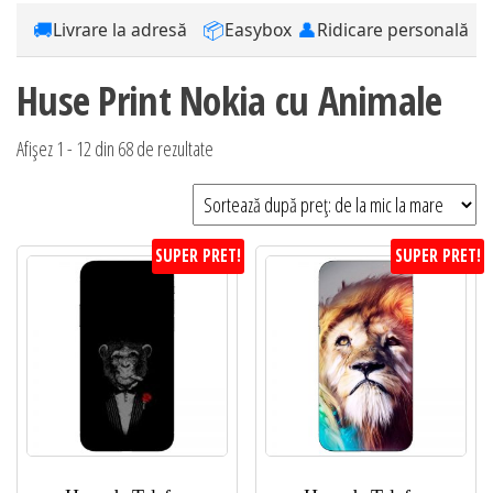
🚚
📦
👤
Livrare la adresă
Easybox
Ridicare personală
Huse Print Nokia cu Animale
Sortat
Afișez 1 - 12 din 68 de rezultate
după
preț:
de
SUPER PRET!
SUPER PRET!
la
mic
la
mare