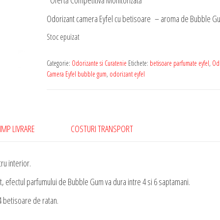
*Ofertă Competitivă Monitorizată
Odorizant camera Eyfel cu betisoare – aroma de Bubble G
Stoc epuizat
Categorie:
Odorizante si Curatenie
Etichete:
betisoare parfumate eyfel
,
Odo
Camera Eyfel bubble gum
,
odorizant eyfel
IMP LIVRARE
COSTURI TRANSPORT
u interior.
at, efectul parfumului de Bubble Gum va dura intre 4 si 6 saptamani.
4 betisoare de ratan.