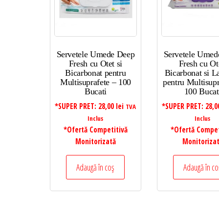
Servetele Umede Deep
Servetele Umed
Fresh cu Otet si
Fresh cu Ot
Bicarbonat pentru
Bicarbonat si L
Multisuprafete – 100
pentru Multisupr
Bucati
100 Bucat
*SUPER PRET:
28,00
lei
*SUPER PRET:
28,
TVA
Inclus
Inclus
*Ofertă Competitivă
*Ofertă Compet
Monitorizată
Monitoriza
Adaugă în coș
Adaugă în co