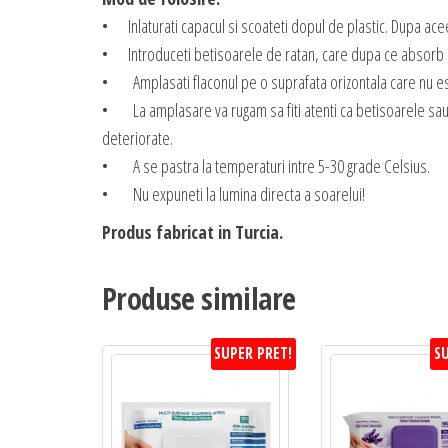
• Inlaturati capacul si scoateti dopul de plastic. Dupa acee
• Introduceti betisoarele de ratan, care dupa ce absorb 
• Amplasati flaconul pe o suprafata orizontala care nu est
• La amplasare va rugam sa fiti atenti ca betisoarele sau par
deteriorate.
• A se pastra la temperaturi intre 5-30 grade Celsius.
• Nu expuneti la lumina directa a soarelui!
Produs fabricat in Turcia.
Produse similare
SUPER PRET!
SU