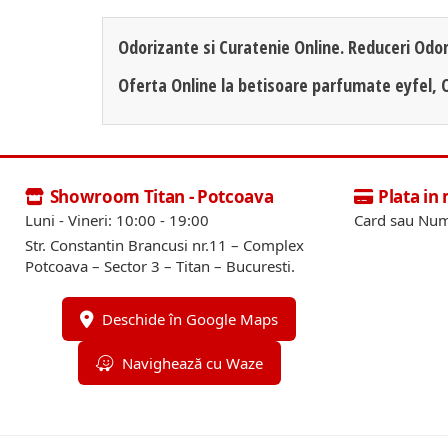
Odorizante si Curatenie Online. Reduceri Odor
Oferta Online la betisoare parfumate eyfel, 
Showroom Titan - Potcoava
Plata in
Luni - Vineri: 10:00 - 19:00
Card sau Num
Str. Constantin Brancusi nr.11 – Complex
Potcoava – Sector 3 – Titan – Bucuresti.
Deschide în Google Maps
Navighează cu Waze