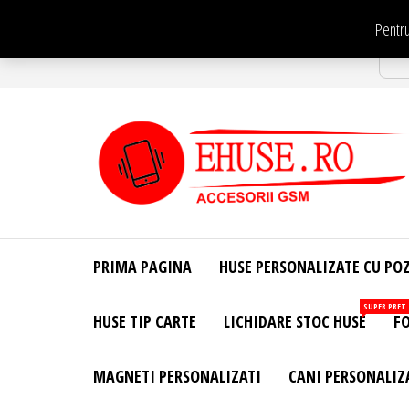
Sari
Pentru
la
Str
conținut
EHuse.ro –
EHuse.ro –
Huse
Site Oficial .
Personalizate
PRIMA PAGINA
HUSE PERSONALIZATE CU PO
Huse
Pentru Orice
Marca de
Personalizate
SUPER PRET
HUSE TIP CARTE
LICHIDARE STOC HUSE
FO
Telefon –
Diverse
Personalizari
MAGNETI PERSONALIZATI
CANI PERSONALIZ
– Accesorii
GSM