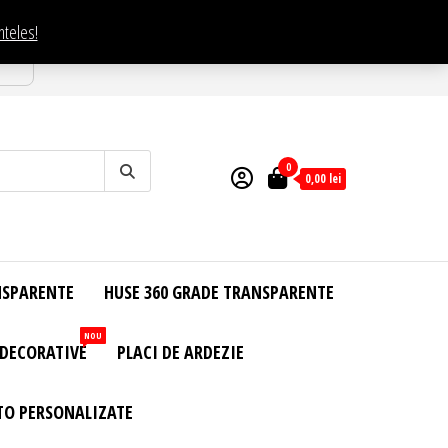
nteles!
esti
0
0,00
lei
NSPARENTE
HUSE 360 GRADE TRANSPARENTE
NOU
 DECORATIVE
PLACI DE ARDEZIE
TO PERSONALIZATE