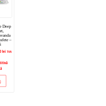
e Deep
et,
avanda
afete –
i
00
lei
TVA
itivă
tă
ș