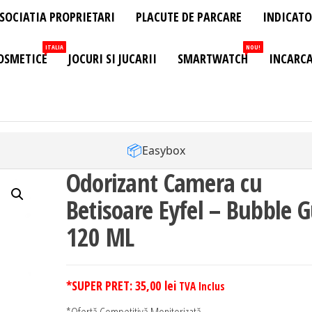
SOCIATIA PROPRIETARI
PLACUTE DE PARCARE
INDICATO
ITALIA
NOU!
OSMETICE
JOCURI SI JUCARII
SMARTWATCH
INCARCA
📦
Easybox
Odorizant Camera cu
Betisoare Eyfel – Bubble
120 ML
*SUPER PRET:
35,00
lei
TVA Inclus