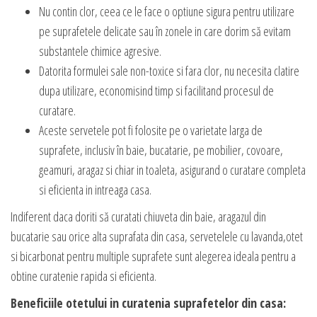
Nu contin clor, ceea ce le face o optiune sigura pentru utilizare
pe suprafetele delicate sau în zonele in care dorim să evitam
substantele chimice agresive.
Datorita formulei sale non-toxice si fara clor, nu necesita clatire
dupa utilizare, economisind timp si facilitand procesul de
curatare.
Aceste servetele pot fi folosite pe o varietate larga de
suprafete, inclusiv în baie, bucatarie, pe mobilier, covoare,
geamuri, aragaz si chiar in toaleta, asigurand o curatare completa
si eficienta in intreaga casa.
Indiferent daca doriti să curatati chiuveta din baie, aragazul din
bucatarie sau orice alta suprafata din casa, servetelele cu lavanda,otet
si bicarbonat pentru multiple suprafete sunt alegerea ideala pentru a
obtine curatenie rapida si eficienta.
Beneficiile otetului in curatenia suprafetelor din casa: