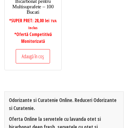
Bicarbonat pentru
Multisuprafete – 100
Bucati
*SUPER PRET:
28,00
lei
TVA
Inclus
*Ofertă Competitivă
Monitorizată
Adaugă în coș
Odorizante si Curatenie Online. Reduceri Odorizante
si Curatenie.
Oferta Online la servetele cu lavanda otet si
bicarbonat deep fresh, servetele cu otet si