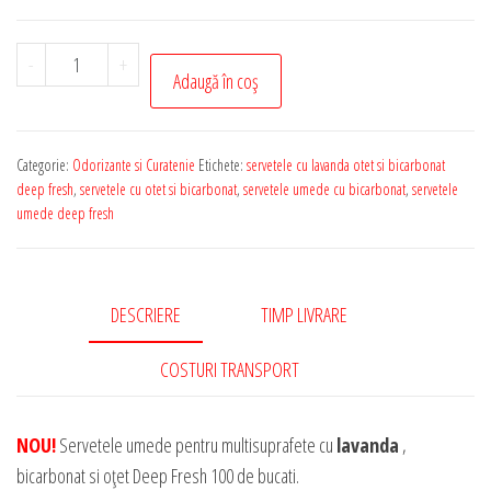
Cantitate
-
+
Adaugă în coș
Servetele
Umede
Deep
Categorie:
Odorizante si Curatenie
Etichete:
servetele cu lavanda otet si bicarbonat
Fresh
deep fresh
,
servetele cu otet si bicarbonat
,
servetele umede cu bicarbonat
,
servetele
cu
umede deep fresh
Otet,
Bicarbonat
si
DESCRIERE
TIMP LIVRARE
Lavanda
pentru
COSTURI TRANSPORT
Multisuprafete
-
NOU!
Servetele umede pentru multisuprafete cu
lavanda
,
100
bicarbonat si oțet Deep Fresh 100 de bucati.
Bucati