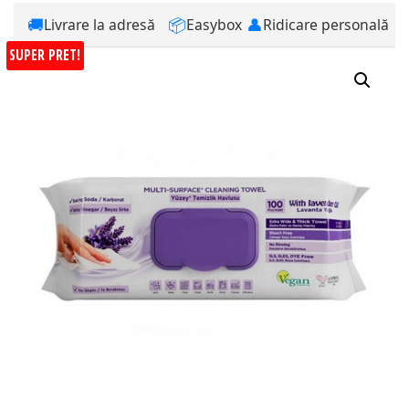
🚚
📦
👤
Livrare la adresă
Easybox
Ridicare personală
SUPER PRET!