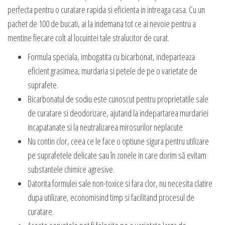
perfecta pentru o curatare rapida si eficienta in intreaga casa. Cu un
pachet de 100 de bucati, ai la indemana tot ce ai nevoie pentru a
mentine fiecare colt al locuintei tale stralucitor de curat.
Formula speciala, imbogatita cu bicarbonat, indeparteaza
eficient grasimea, murdaria si petele de pe o varietate de
suprafete.
Bicarbonatul de sodiu este cunoscut pentru proprietatile sale
de curatare si deodorizare, ajutand la indepartarea murdariei
incapatanate si la neutralizarea mirosurilor neplacute
Nu contin clor, ceea ce le face o optiune sigura pentru utilizare
pe suprafetele delicate sau în zonele in care dorim să evitam
substantele chimice agresive.
Datorita formulei sale non-toxice si fara clor, nu necesita clatire
dupa utilizare, economisind timp si facilitand procesul de
curatare.