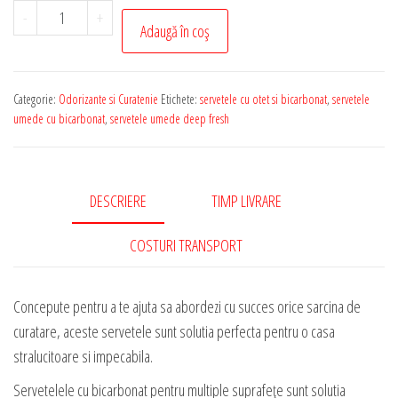
Cantitate
-
+
Adaugă în coș
Servetele
Umede
Deep
Categorie:
Odorizante si Curatenie
Etichete:
servetele cu otet si bicarbonat
,
servetele
Fresh
umede cu bicarbonat
,
servetele umede deep fresh
cu
Otet
si
DESCRIERE
TIMP LIVRARE
Bicarbonat
pentru
COSTURI TRANSPORT
Multisuprafete
-
Concepute pentru a te ajuta sa abordezi cu succes orice sarcina de
100
curatare, aceste servetele sunt solutia perfecta pentru o casa
Bucati
stralucitoare si impecabila.
Servetelele cu bicarbonat pentru multiple suprafețe sunt solutia