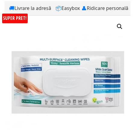
🚚
📦
👤
Livrare la adresă
Easybox
Ridicare personală
SUPER PRET!