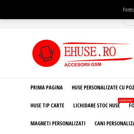
Sari
Pentru
la
Str
conținut
EHuse.ro –
EHuse.ro –
Huse
Site Oficial .
Personalizate
PRIMA PAGINA
HUSE PERSONALIZATE CU PO
Huse
Pentru Orice
Marca de
Personalizate
SUPER PRET
HUSE TIP CARTE
LICHIDARE STOC HUSE
FO
Telefon –
Diverse
Personalizari
MAGNETI PERSONALIZATI
CANI PERSONALIZ
– Accesorii
GSM