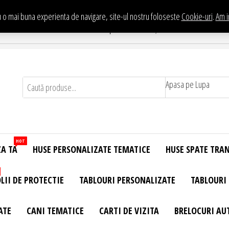
 o mai buna experienta de navigare, site-ul nostru foloseste
Cookie-uri
.
Am i
Te asteptam in Showroom eHuse.ro
. Constantin Brancusi Nr. 11 - Complex Potcoava, Sector 3 Titan - Bucur
Apasa pe Lupa
HOT
ZA TA
HUSE PERSONALIZATE TEMATICE
HUSE SPATE TRA
LII DE PROTECTIE
TABLOURI PERSONALIZATE
TABLOURI
ATE
CANI TEMATICE
CARTI DE VIZITA
BRELOCURI AU