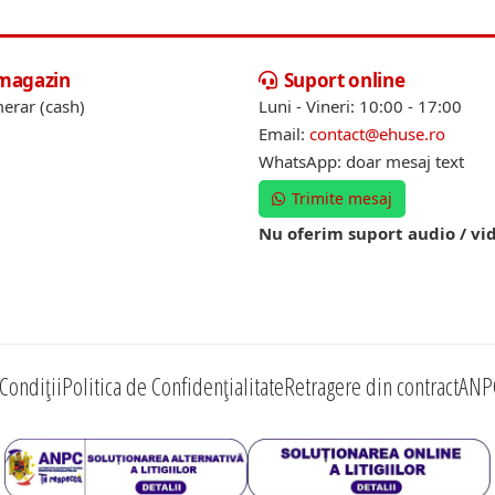
 magazin
Suport online
erar (cash)
Luni - Vineri: 10:00 - 17:00
Email:
contact@ehuse.ro
WhatsApp: doar mesaj text
Trimite mesaj
Nu oferim suport audio / vi
Condiții
Politica de Confidențialitate
Retragere din contract
ANP