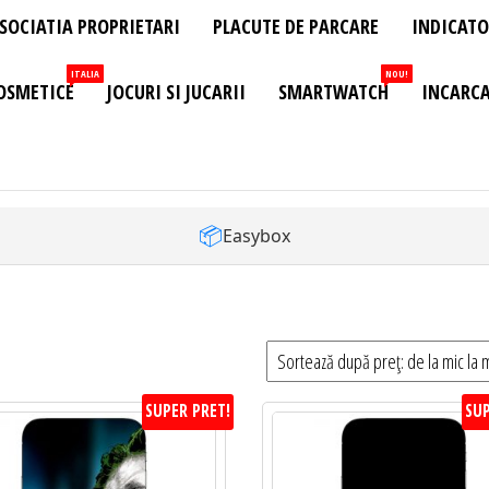
SOCIATIA PROPRIETARI
PLACUTE DE PARCARE
INDICATO
ITALIA
NOU!
OSMETICE
JOCURI SI JUCARII
SMARTWATCH
INCARCA
📦
Easybox
SUPER PRET!
SUP