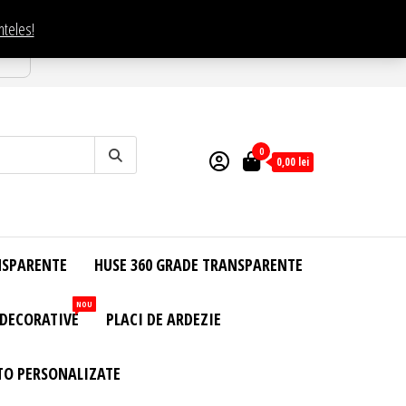
nteles!
esti
0
0,00
lei
NSPARENTE
HUSE 360 GRADE TRANSPARENTE
NOU
 DECORATIVE
PLACI DE ARDEZIE
TO PERSONALIZATE