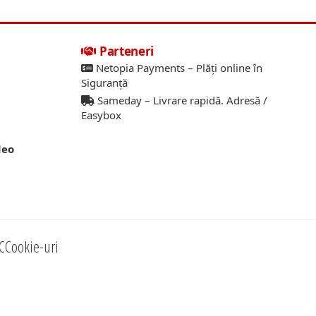
Parteneri
Netopia Payments – Plăți online în
Siguranță
Sameday – Livrare rapidă. Adresă /
Easybox
deo
C
Cookie-uri