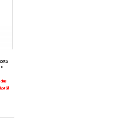
zata
mi –
clus
izată