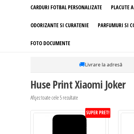
CARDURI FOTBAL PERSONALIZATE
PLACUTE A
ODORIZANTE SI CURATENIE
PARFUMURI SI C
FOTO DOCUMENTE
🚚
Livrare la adresă
Huse Print Xiaomi Joker
Sortat
Afișez toate cele 5 rezultate
după
SUPER PRET!
preț:
de
la