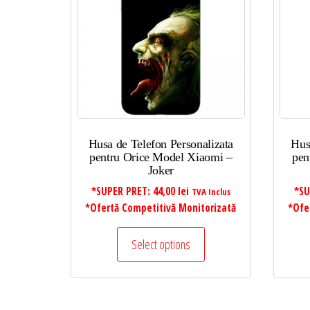
mic
la
mare
Husa de Telefon Personalizata
Hus
pentru Orice Model Xiaomi –
pen
Joker
*SUPER PRET:
44,00
lei
*SU
TVA Inclus
*Ofertă Competitivă Monitorizată
*Ofe
Select options