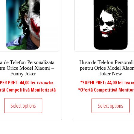
a de Telefon Personalizata
Husa de Telefon Personali
tru Orice Model Xiaomi –
pentru Orice Model Xiao
Funny Joker
Joker New
PER PRET:
44,00
lei
*SUPER PRET:
44,00
lei
TVA Inclus
TVA In
rtă Competitivă Monitorizată
*Ofertă Competitivă Monitor
Select options
Select options