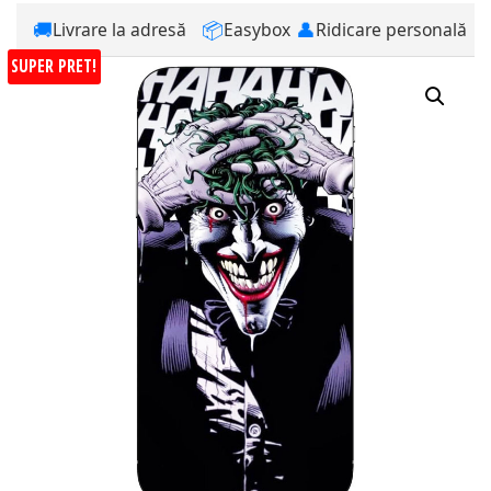
🚚
📦
👤
Livrare la adresă
Easybox
Ridicare personală
SUPER PRET!