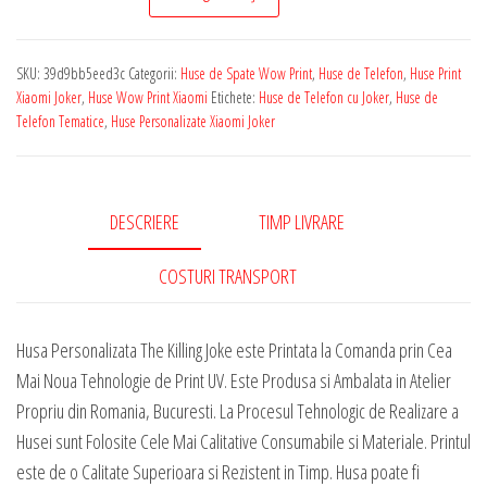
de
Telefon
SKU:
39d9bb5eed3c
Categorii:
Huse de Spate Wow Print
,
Huse de Telefon
,
Huse Print
Personalizata
Xiaomi Joker
,
Huse Wow Print Xiaomi
Etichete:
Huse de Telefon cu Joker
,
Huse de
pentru
Telefon Tematice
,
Huse Personalizate Xiaomi Joker
Orice
Model
Xiaomi
DESCRIERE
TIMP LIVRARE
-
The
COSTURI TRANSPORT
Killing
Joke
Husa Personalizata The Killing Joke este Printata la Comanda prin Cea
Mai Noua Tehnologie de Print UV. Este Produsa si Ambalata in Atelier
Propriu din Romania, Bucuresti. La Procesul Tehnologic de Realizare a
Husei sunt Folosite Cele Mai Calitative Consumabile si Materiale. Printul
este de o Calitate Superioara si Rezistent in Timp. Husa poate fi