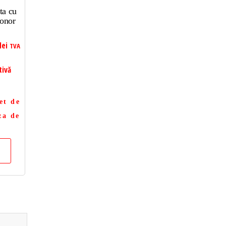
ta cu
Honor
lei
TVA
tivă
et de
za de
a