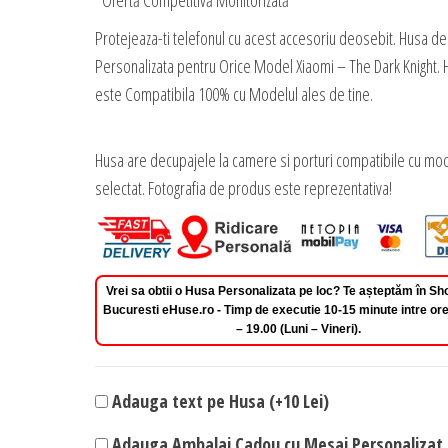
*Ofertă Competitivă Monitorizată
Protejeaza-ti telefonul cu acest accesoriu deosebit. Husa de
Personalizata pentru Orice Model Xiaomi – The Dark Knight. 
este Compatibila 100% cu Modelul ales de tine.
Husa are decupajele la camere si porturi compatibile cu mod
selectat. Fotografia de produs este reprezentativa!
Vrei sa obtii o Husa Personalizata pe loc? Te așteptăm în 
Bucuresti eHuse.ro - Timp de executie 10-15 minute intre ore
– 19.00 (Luni – Vineri).
Adauga text pe Husa (+10 Lei)
Adauga Ambalaj Cadou cu Mesaj Personalizat 