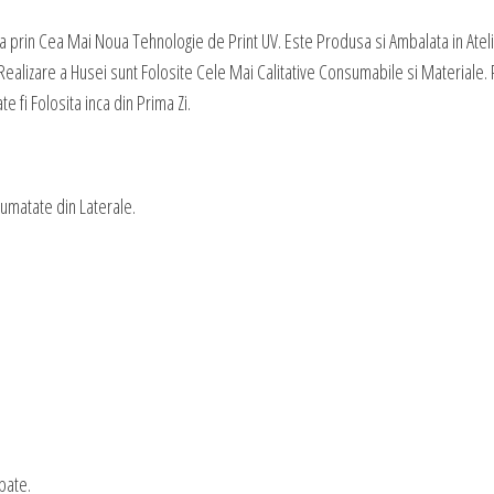
The
a prin Cea Mai Noua Tehnologie de Print UV. Este Produsa si Ambalata in Atel
Dark
ealizare a Husei sunt Folosite Cele Mai Calitative Consumabile si Materiale. P
Knight
 fi Folosita inca din Prima Zi.
Jumatate din Laterale.
pate.