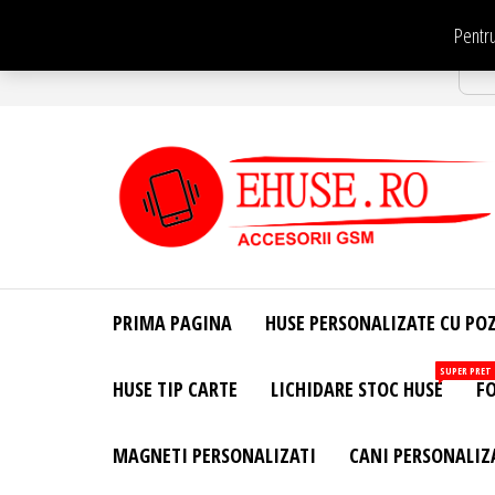
Sari
Pentru
la
Str
conținut
EHuse.ro –
EHuse.ro –
Huse
Site Oficial .
Personalizate
PRIMA PAGINA
HUSE PERSONALIZATE CU PO
Huse
Pentru Orice
Marca de
Personalizate
SUPER PRET
HUSE TIP CARTE
LICHIDARE STOC HUSE
FO
Telefon –
Diverse
Personalizari
MAGNETI PERSONALIZATI
CANI PERSONALIZ
– Accesorii
GSM