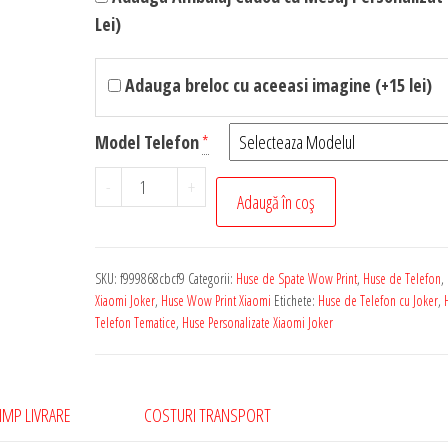
Lei)
Adauga breloc cu aceeasi imagine (+15 lei)
Model Telefon
*
Cantitate
-
+
Adaugă în coș
Husa
de
Telefon
SKU:
f999868cbcf9
Categorii:
Huse de Spate Wow Print
,
Huse de Telefon
,
Personalizata
Xiaomi Joker
,
Huse Wow Print Xiaomi
Etichete:
Huse de Telefon cu Joker
,
pentru
Telefon Tematice
,
Huse Personalizate Xiaomi Joker
Orice
Model
Xiaomi
IMP LIVRARE
COSTURI TRANSPORT
-