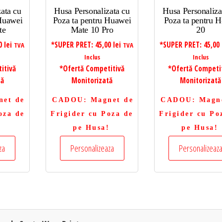
ata cu
Husa Personalizata cu
Husa Personaliza
 Huawei
Poza ta pentru Huawei
Poza ta pentru 
te
Mate 10 Pro
20
00
lei
*SUPER PRET:
45,00
lei
*SUPER PRET:
45,00
TVA
TVA
Inclus
Inclus
itivă
*Ofertă Competitivă
*Ofertă Competi
tă
Monitorizată
Monitorizată
net de
CADOU
: Magnet de
CADOU
: Magn
oza de
Frigider cu Poza de
Frigider cu Po
!
pe Husa!
pe Husa!
za
Personalizeaza
Personalizeaz