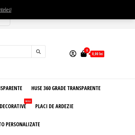
nteles!
esti
0
0,00
lei
NSPARENTE
HUSE 360 GRADE TRANSPARENTE
NOU
 DECORATIVE
PLACI DE ARDEZIE
TO PERSONALIZATE