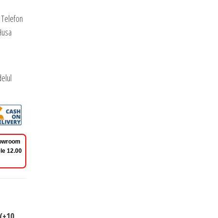
 Telefon
Husa
elul
Showroom
le 12.00
(+10