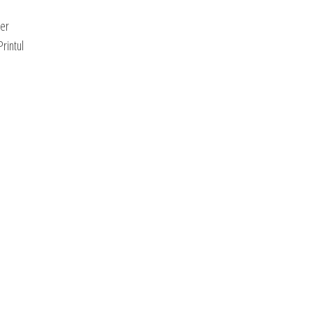
ier
rintul