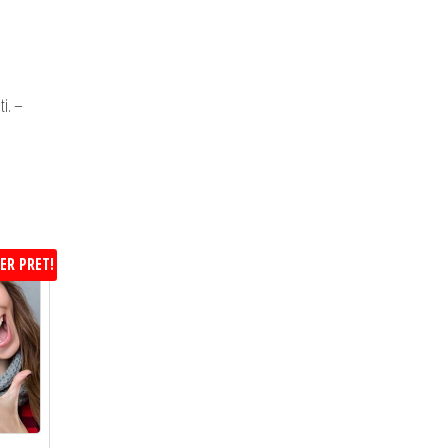
ti. –
ER PRET!