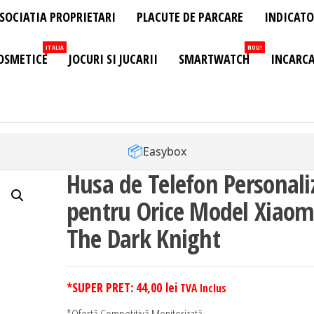
SOCIATIA PROPRIETARI
PLACUTE DE PARCARE
INDICATO
ITALIA
NOU!
OSMETICE
JOCURI SI JUCARII
SMARTWATCH
INCARCA
📦
Easybox
Husa de Telefon Personali
pentru Orice Model Xiaom
The Dark Knight
*SUPER PRET:
44,00
lei
TVA Inclus