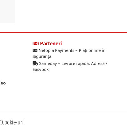
Parteneri
Netopia Payments – Plăți online în
Siguranță
Sameday – Livrare rapidă. Adresă /
Easybox
deo
C
Cookie-uri