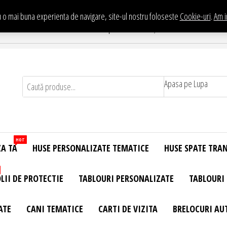
 o mai buna experienta de navigare, site-ul nostru foloseste
Cookie-uri
.
Am i
Te asteptam in Showroom eHuse.ro
. Constantin Brancusi Nr. 11 - Complex Potcoava, Sector 3 Titan - Bucur
Apasa pe Lupa
HOT
ZA TA
HUSE PERSONALIZATE TEMATICE
HUSE SPATE TRA
LII DE PROTECTIE
TABLOURI PERSONALIZATE
TABLOURI
ATE
CANI TEMATICE
CARTI DE VIZITA
BRELOCURI AU