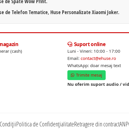
se de Spate Wow Print.
use de Telefon Tematice, Huse Personalizate Xiaomi Joker.
 magazin
Suport online
erar (cash)
Luni - Vineri: 10:00 - 17:00
Email:
contact@ehuse.ro
WhatsApp: doar mesaj text
Trimite mesaj
Nu oferim suport audio / vi
Condiții
Politica de Confidențialitate
Retragere din contract
ANP