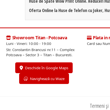
Huse de Spate Wow Print Online. Reduceri Hu
Oferta Online la Huse de Telefon cu Joker, H
Showroom Titan - Potcoava
Plata in
Luni - Vineri: 10:00 - 19:00
Card sau Num
Str. Constantin Brancusi nr.11 – Complex
Potcoava – Sector 3 – Titan – Bucuresti.
Deschide în Google Maps
Navighează cu Waze
Termeni și 