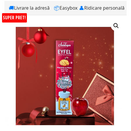
🚚
📦
👤
Livrare la adresă
Easybox
Ridicare personală
SUPER PRET!