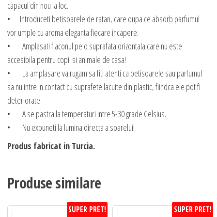
capacul din nou la loc.
• Introduceti betisoarele de ratan, care dupa ce absorb parfumul
vor umple cu aroma eleganta fiecare incapere.
• Amplasati flaconul pe o suprafata orizontala care nu este
accesibila pentru copii si animale de casa!
• La amplasare va rugam sa fiti atenti ca betisoarele sau parfumul
sa nu intre in contact cu suprafete lacuite din plastic, fiindca ele pot fi
deteriorate.
• A se pastra la temperaturi intre 5-30 grade Celsius.
• Nu expuneti la lumina directa a soarelui!
Produs fabricat in Turcia.
Produse similare
SUPER PRET!
SUPER PRET!