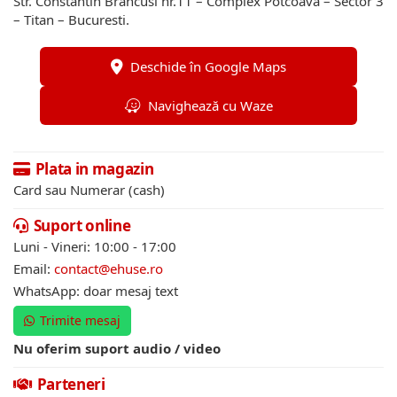
Str. Constantin Brancusi nr.11 – Complex Potcoava – Sector 3
– Titan – Bucuresti.
Deschide în Google Maps
Navighează cu Waze
Plata in magazin
Card sau Numerar (cash)
Suport online
Luni - Vineri: 10:00 - 17:00
Email:
contact@ehuse.ro
WhatsApp: doar mesaj text
Trimite mesaj
Nu oferim suport audio / video
Parteneri