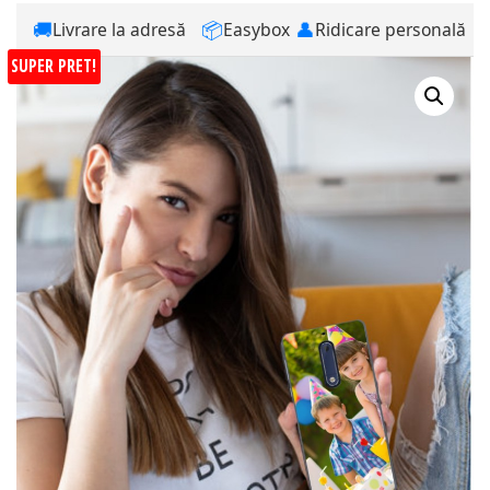
🚚
📦
👤
Livrare la adresă
Easybox
Ridicare personală
SUPER PRET!