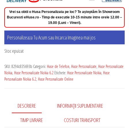
Vrei sa obtii o Husa Personalizata pe loc? Te așteptăm în Showroom
Bucuresti eHuse.ro - Timp de executie 10-15 minute intre orele 12.00 –
19.00 (Luni – Vineri).
Personalizeaza Tu Acum sau Incarca Imaginea mai jos
Stoc epuizat
SKU:
8294c835693b
Categorii:
Huse de Telefon
,
Huse Personalizate
,
Huse Personalizate
Nokia
,
Huse Personalizate Nokia 6.2
Etichete:
Huse Personalizate Nokia
,
Huse
Personalizate Nokia 6.2
,
Huse Personalizate Online
DESCRIERE
INFORMAȚII SUPLIMENTARE
TIMP LIVRARE
COSTURI TRANSPORT