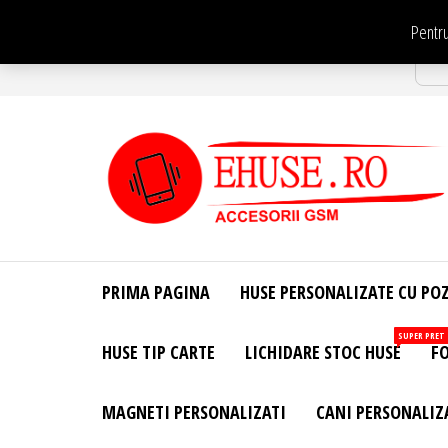
Sari
Pentru
la
Str
conținut
EHuse.ro –
EHuse.ro –
Huse
Site Oficial .
Personalizate
PRIMA PAGINA
HUSE PERSONALIZATE CU PO
Huse
Pentru Orice
Marca de
Personalizate
SUPER PRET
HUSE TIP CARTE
LICHIDARE STOC HUSE
FO
Telefon –
Diverse
Personalizari
MAGNETI PERSONALIZATI
CANI PERSONALIZ
– Accesorii
GSM