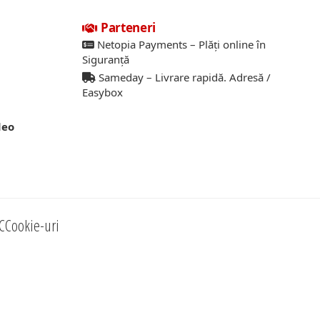
Parteneri
Netopia Payments – Plăți online în
Siguranță
Sameday – Livrare rapidă. Adresă /
Easybox
deo
C
Cookie-uri