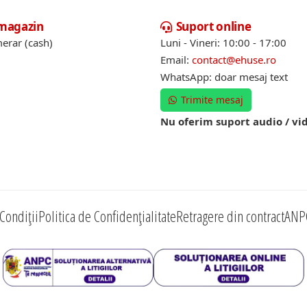
 magazin
Suport online
erar (cash)
Luni - Vineri: 10:00 - 17:00
Email:
contact@ehuse.ro
WhatsApp: doar mesaj text
Trimite mesaj
Nu oferim suport audio / vi
Condiții
Politica de Confidențialitate
Retragere din contract
ANP