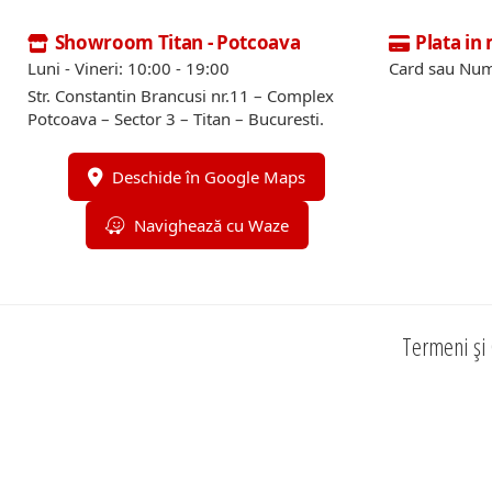
Showroom Titan - Potcoava
Plata in
Luni - Vineri: 10:00 - 19:00
Card sau Num
Str. Constantin Brancusi nr.11 – Complex
Potcoava – Sector 3 – Titan – Bucuresti.
Deschide în Google Maps
Navighează cu Waze
Termeni și 