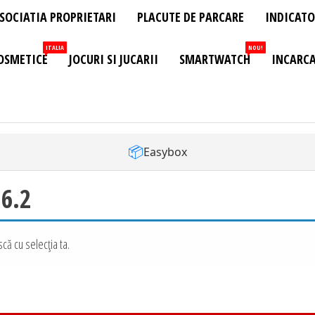
SOCIATIA PROPRIETARI
PLACUTE DE PARCARE
INDICATO
ITALIA
NOU!
OSMETICE
JOCURI SI JUCARII
SMARTWATCH
INCARCA
📦
Easybox
 6.2
că cu selecția ta.