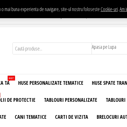
 o mai buna experienta de navigare, site-ul nostru foloseste
Cookie-uri
.
Am i
Te asteptam in Showroom eHuse.ro
. Constantin Brancusi Nr. 11 - Complex Potcoava, Sector 3 Titan - Bucur
Apasa pe Lupa
HOT
ZA TA
HUSE PERSONALIZATE TEMATICE
HUSE SPATE TRA
LII DE PROTECTIE
TABLOURI PERSONALIZATE
TABLOURI
ATE
CANI TEMATICE
CARTI DE VIZITA
BRELOCURI AU