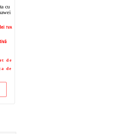
ta cu
uawei
lei
TVA
tivă
et de
za de
a