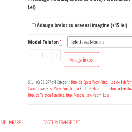
Lei)
Adauga breloc cu aceeasi imagine (+15 lei)
Model Telefon
*
Cantitate
-
+
Adaugă în coș
Husa
de
Telefon
SKU:
e6e331277df4
Categorii:
Huse de Spate Wow Print
,
Huse de Telefon
Personalizata
Xiaomi Love
,
Huse Wow Print Xiaomi
Etichete:
Huse de Telefon cu Tematic
pentru
Huse de Telefon Tematice
,
Huse Personalizate Xiaomi Love
Orice
Model
Xiaomi
IMP LIVRARE
COSTURI TRANSPORT
-