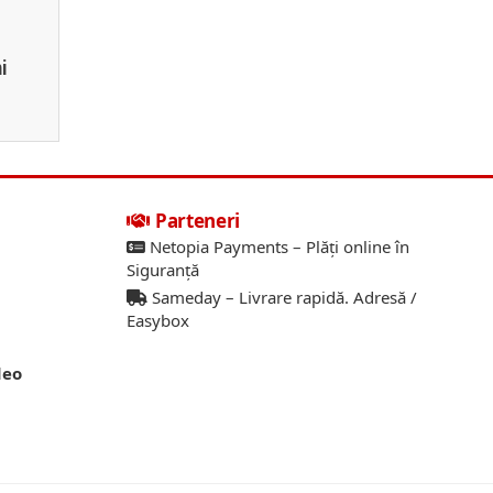
i
Parteneri
Netopia Payments – Plăți online în
Siguranță
Sameday – Livrare rapidă. Adresă /
Easybox
deo