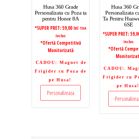
Husa 360 Grade
Husa 360 Gr
Personalizata cu Poza ta
Personalizata c
pentru Honor 8A
Ta Pentru Huaw
6SE
*SUPER PRET:
59,00
lei
TVA
*SUPER PRET:
59,
Inclus
Inclus
*Ofertă Competitivă
*Ofertă Compet
Monitorizată
Monitoriza
CADOU
: Magnet de
CADOU
: Mag
Frigider cu Poza de
Frigider cu P
pe Husa!
pe Husa
Personalizeaza
Personalizea