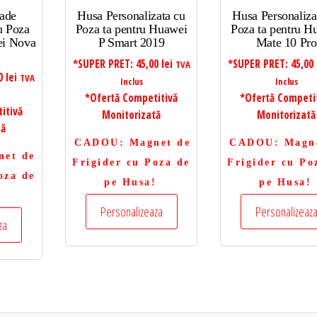
ade
Husa Personalizata cu
Husa Personaliza
u Poza
Poza ta pentru Huawei
Poza ta pentru H
ei Nova
P Smart 2019
Mate 10 Pro
*SUPER PRET:
45,00
lei
*SUPER PRET:
45,00
TVA
00
lei
TVA
Inclus
Inclus
*Ofertă Competitivă
*Ofertă Competi
itivă
Monitorizată
Monitorizată
tă
CADOU
: Magnet de
CADOU
: Magn
net de
Frigider cu Poza de
Frigider cu Po
oza de
pe Husa!
pe Husa!
!
Personalizeaza
Personalizeaz
za