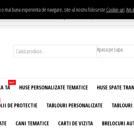
 o mai buna experienta de navigare, site-ul nostru foloseste
Cookie-uri
.
Am i
Te asteptam in Showroom eHuse.ro
. Constantin Brancusi Nr. 11 - Complex Potcoava, Sector 3 Titan - Bucur
Apasa pe Lupa
HOT
ZA TA
HUSE PERSONALIZATE TEMATICE
HUSE SPATE TRA
LII DE PROTECTIE
TABLOURI PERSONALIZATE
TABLOURI
ATE
CANI TEMATICE
CARTI DE VIZITA
BRELOCURI AU