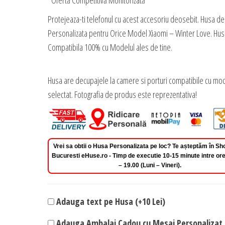
*Ofertă Competitivă Monitorizată
Protejeaza-ti telefonul cu acest accesoriu deosebit. Husa de
Personalizata pentru Orice Model Xiaomi – Winter Love. Hus
Compatibila 100% cu Modelul ales de tine.
Husa are decupajele la camere si porturi compatibile cu mod
selectat. Fotografia de produs este reprezentativa!
Vrei sa obtii o Husa Personalizata pe loc? Te așteptăm în 
Bucuresti eHuse.ro - Timp de executie 10-15 minute intre ore
– 19.00 (Luni – Vineri).
Adauga text pe Husa (+10 Lei)
Adauga Ambalaj Cadou cu Mesaj Personalizat 