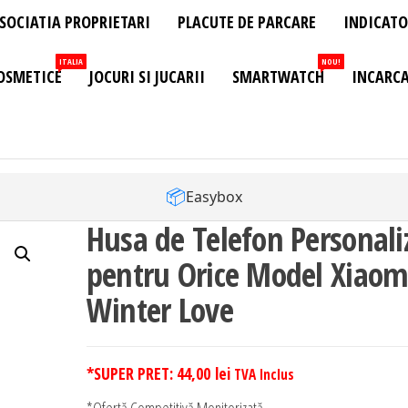
SOCIATIA PROPRIETARI
PLACUTE DE PARCARE
INDICATO
ITALIA
NOU!
OSMETICE
JOCURI SI JUCARII
SMARTWATCH
INCARCA
📦
Easybox
Husa de Telefon Personali
pentru Orice Model Xiaom
Winter Love
*SUPER PRET:
44,00
lei
TVA Inclus