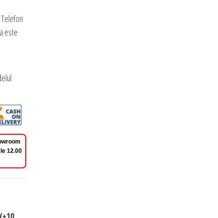
 Telefon
a este
elul
Showroom
le 12.00
(+10