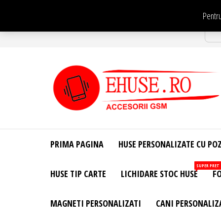
Sari
Pentru
la
Str
conținut
EHuse.ro –
EHuse.ro –
Huse
Site Oficial .
Personalizate
PRIMA PAGINA
HUSE PERSONALIZATE CU PO
Huse
Pentru Orice
Marca de
Personalizate
SUPER PRET
HUSE TIP CARTE
LICHIDARE STOC HUSE
FO
Telefon –
Diverse
Personalizari
MAGNETI PERSONALIZATI
CANI PERSONALIZ
– Accesorii
GSM