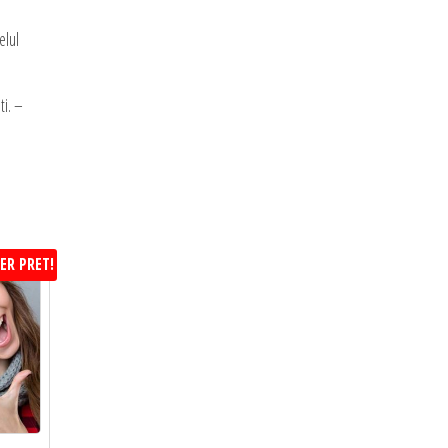
elul
ti. –
ER PRET!