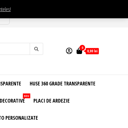
nteles!
esti
0
0,00
lei
NSPARENTE
HUSE 360 GRADE TRANSPARENTE
NOU
 DECORATIVE
PLACI DE ARDEZIE
TO PERSONALIZATE