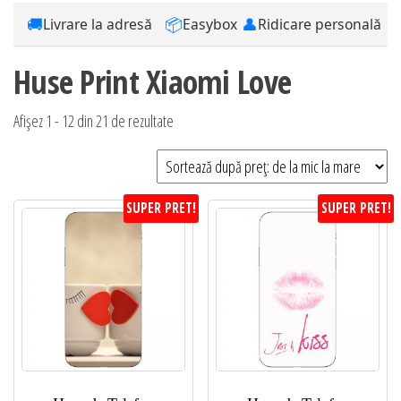
🚚
📦
👤
Livrare la adresă
Easybox
Ridicare personală
Huse Print Xiaomi Love
Sortat
Afișez 1 - 12 din 21 de rezultate
după
preț:
de
SUPER PRET!
SUPER PRET!
la
mic
la
mare