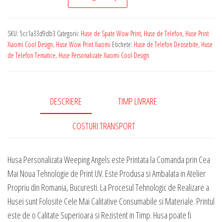
de
Telefon
SKU:
5cc1a33d9db3
Categorii:
Huse de Spate Wow Print
,
Huse de Telefon
,
Huse Print
Personalizata
Xiaomi Cool Design
,
Huse Wow Print Xiaomi
Etichete:
Huse de Telefon Deosebite
,
Huse
pentru
de Telefon Tematice
,
Huse Personalizate Xiaomi Cool Design
Orice
Model
Xiaomi
DESCRIERE
TIMP LIVRARE
-
Weeping
COSTURI TRANSPORT
Angels
Husa Personalizata Weeping Angels este Printata la Comanda prin Cea
Mai Noua Tehnologie de Print UV. Este Produsa si Ambalata in Atelier
Propriu din Romania, Bucuresti. La Procesul Tehnologic de Realizare a
Husei sunt Folosite Cele Mai Calitative Consumabile si Materiale. Printul
este de o Calitate Superioara si Rezistent in Timp. Husa poate fi