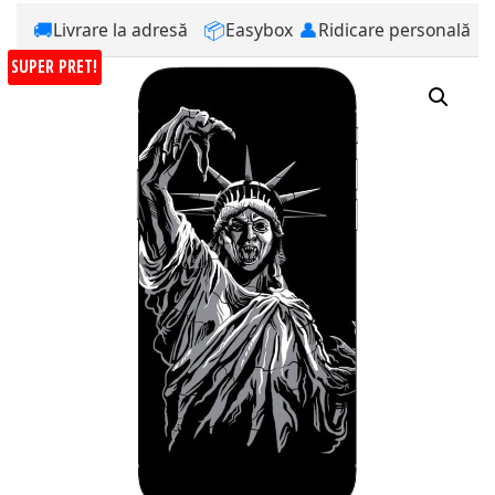
🚚
📦
👤
Livrare la adresă
Easybox
Ridicare personală
SUPER PRET!