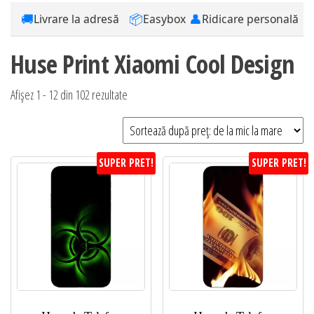
🚚
📦
👤
Livrare la adresă
Easybox
Ridicare personală
Huse Print Xiaomi Cool Design
Sortat
Afișez 1 - 12 din 102 rezultate
după
preț:
de
SUPER PRET!
SUPER PRET!
la
mic
la
mare