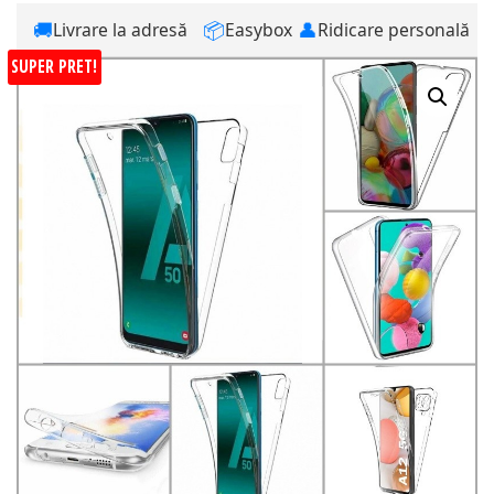
🚚
📦
👤
Livrare la adresă
Easybox
Ridicare personală
SUPER PRET!