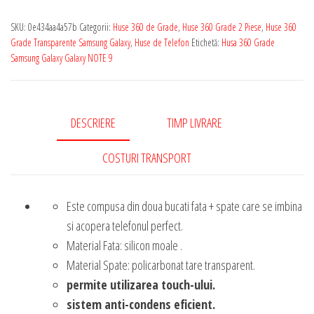
SKU:
0e434aa4a57b
Categorii:
Huse 360 de Grade
,
Huse 360 Grade 2 Piese
,
Huse 360
Grade Transparente Samsung Galaxy
,
Huse de Telefon
Etichetă:
Husa 360 Grade
Samsung Galaxy Galaxy NOTE 9
DESCRIERE
TIMP LIVRARE
COSTURI TRANSPORT
Este compusa din doua bucati fata + spate care se imbina
si acopera telefonul perfect.
Material Fata: silicon moale .
Material Spate: policarbonat tare transparent.
permite utilizarea touch-ului.
sistem anti-condens eficient.