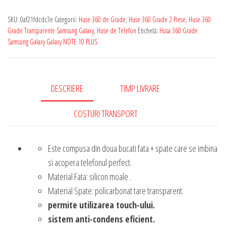
SKU:
0af21fdcdc3e
Categorii:
Huse 360 de Grade
,
Huse 360 Grade 2 Piese
,
Huse 360
Grade Transparente Samsung Galaxy
,
Huse de Telefon
Etichetă:
Husa 360 Grade
Samsung Galaxy Galaxy NOTE 10 PLUS
DESCRIERE
TIMP LIVRARE
COSTURI TRANSPORT
Este compusa din doua bucati fata + spate care se imbina
si acopera telefonul perfect.
Material Fata: silicon moale .
Material Spate: policarbonat tare transparent.
permite utilizarea touch-ului.
sistem anti-condens eficient.