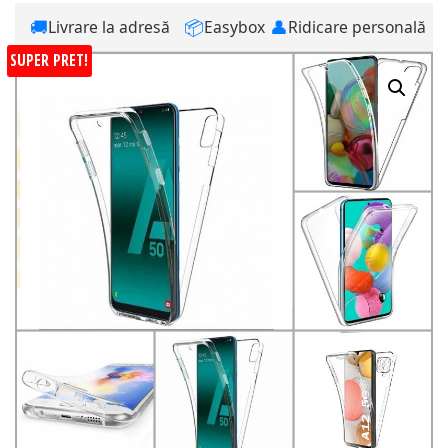
🚚
📦
👤
Livrare la adresă
Easybox
Ridicare personală
SUPER PRET!