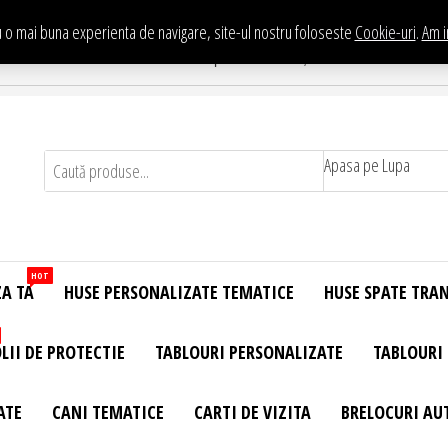
 o mai buna experienta de navigare, site-ul nostru foloseste
Cookie-uri
.
Am i
Te asteptam in Showroom eHuse.ro
. Constantin Brancusi Nr. 11 - Complex Potcoava, Sector 3 Titan - Bucur
Apasa pe Lupa
HOT
ZA TA
HUSE PERSONALIZATE TEMATICE
HUSE SPATE TRA
LII DE PROTECTIE
TABLOURI PERSONALIZATE
TABLOURI
ATE
CANI TEMATICE
CARTI DE VIZITA
BRELOCURI AU