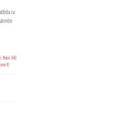
ibila cu
atentie
e
,
Huse 360
hone 8