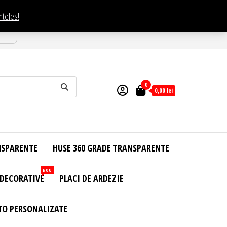
nteles!
esti
0
0,00
lei
NSPARENTE
HUSE 360 GRADE TRANSPARENTE
NOU
 DECORATIVE
PLACI DE ARDEZIE
TO PERSONALIZATE