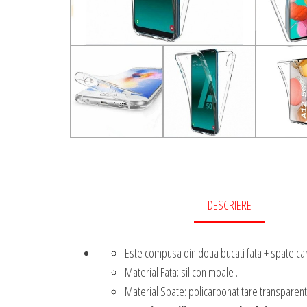
DESCRIERE
T
Este compusa din doua bucati fata + spate car
Material Fata: silicon moale .
Material Spate: policarbonat tare transparent