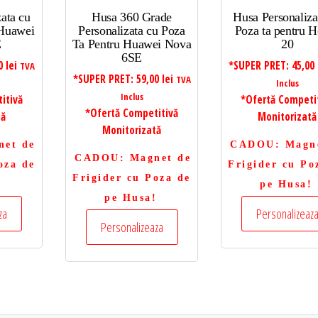
ata cu
Husa 360 Grade
Husa Personaliza
 Huawei
Personalizata cu Poza
Poza ta pentru 
E
Ta Pentru Huawei Nova
20
6SE
00
lei
*SUPER PRET:
45,00
TVA
*SUPER PRET:
59,00
lei
TVA
Inclus
Inclus
itivă
*Ofertă Competi
*Ofertă Competitivă
tă
Monitorizată
Monitorizată
net de
CADOU
: Magn
CADOU
: Magnet de
oza de
Frigider cu Po
Frigider cu Poza de
!
pe Husa!
pe Husa!
za
Personalizeaz
Personalizeaza