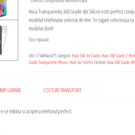
*Ofertă Competitivă Monitorizată
Husa Transparenta 360 Grade din Silicon este perfect compat
modelul telefonului selectat de tine. Te rugam selecteaza cu 
modelul dorit!
Stoc epuizat
SKU:
c73a8fda3d75
Categorii:
Huse 360 de Grade
,
Huse 360 Grade 2 Pies
Grade Transparente iPhone
,
Huse de Telefon
Etichetă:
Husa 360 Grade iP
IMP LIVRARE
COSTURI TRANSPORT
e se imbina si acopera telefonul perfect.
.