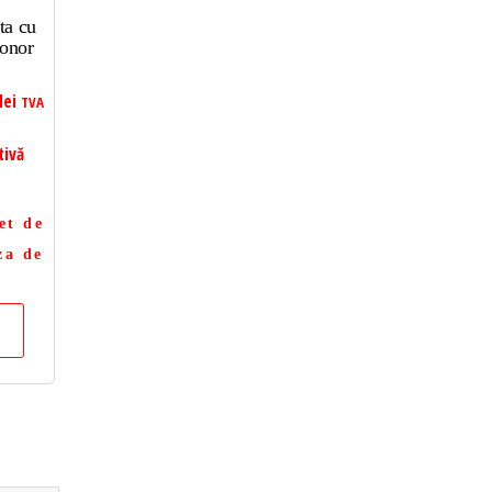
ta cu
Honor
lei
TVA
tivă
et de
za de
a