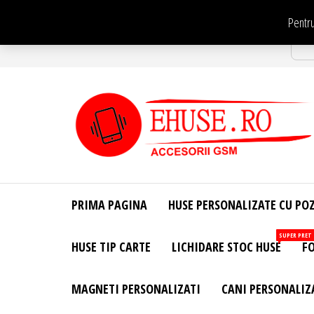
Sari
Pentru
la
Str
conținut
EHuse.ro –
EHuse.ro –
Huse
Site Oficial .
Personalizate
PRIMA PAGINA
HUSE PERSONALIZATE CU PO
Huse
Pentru Orice
Marca de
Personalizate
SUPER PRET
HUSE TIP CARTE
LICHIDARE STOC HUSE
FO
Telefon –
Diverse
Personalizari
MAGNETI PERSONALIZATI
CANI PERSONALIZ
– Accesorii
GSM