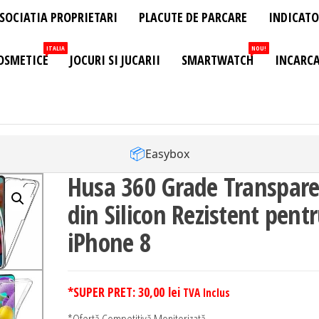
SOCIATIA PROPRIETARI
PLACUTE DE PARCARE
INDICATO
ITALIA
NOU!
OSMETICE
JOCURI SI JUCARII
SMARTWATCH
INCARCA
📦
Easybox
Husa 360 Grade Transpar
din Silicon Rezistent pent
iPhone 8
*SUPER PRET:
30,00
lei
TVA Inclus