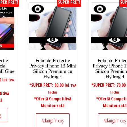
PER PRET!
SUPER PRET!
SUP
ectie
Folie de Protectie
Folie de Protec
cla
Privacy iPhone 13 Mini
Privacy iPhone 1
ll Glue
Silicon Premium cu
Silicon Premiu
Hydrogel
Hydrogel
00
lei
TVA
*SUPER PRET:
80,00
lei
*SUPER PRET:
70,00
TVA
Inclus
Inclus
itivă
*Ofertă Competitivă
*Ofertă Competi
tă
Monitorizată
Monitorizată
ș
Adaugă în coș
Adaugă în coș