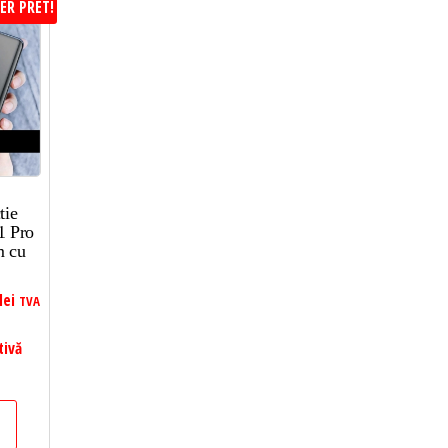
ER PRET!
tie
1 Pro
m cu
lei
TVA
tivă