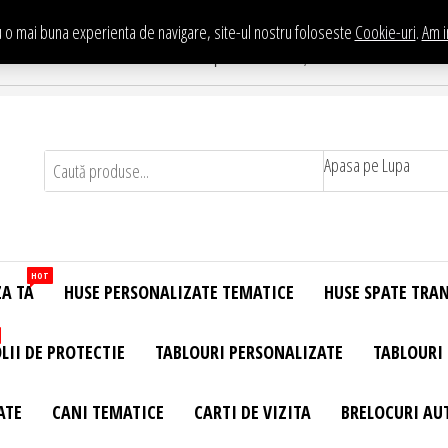
 o mai buna experienta de navigare, site-ul nostru foloseste
Cookie-uri
.
Am i
Te asteptam in Showroom eHuse.ro
. Constantin Brancusi Nr. 11 - Complex Potcoava, Sector 3 Titan - Bucur
Apasa pe Lupa
HOT
ZA TA
HUSE PERSONALIZATE TEMATICE
HUSE SPATE TRA
LII DE PROTECTIE
TABLOURI PERSONALIZATE
TABLOURI
ATE
CANI TEMATICE
CARTI DE VIZITA
BRELOCURI AU