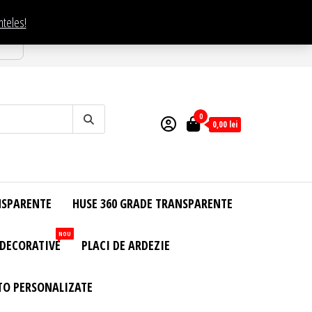
nteles!
esti
0
0,00
lei
NSPARENTE
HUSE 360 GRADE TRANSPARENTE
NOU
 DECORATIVE
PLACI DE ARDEZIE
TO PERSONALIZATE