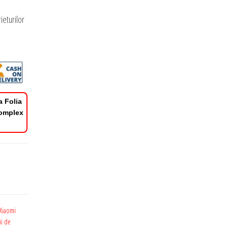
ieturilor
a Folia
Complex
 Xiaomi
ii de