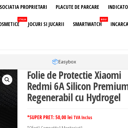
SOCIATIA PROPRIETARI
PLACUTE DE PARCARE
INDICATO
ITALIA
NOU!
OSMETICE
JOCURI SI JUCARII
SMARTWATCH
INCARCA
📦
Easybox
Folie de Protectie Xiaomi
Redmi 6A Silicon Premiu
Regenerabil cu Hydrogel
*SUPER PRET:
50,00
lei
TVA Inclus