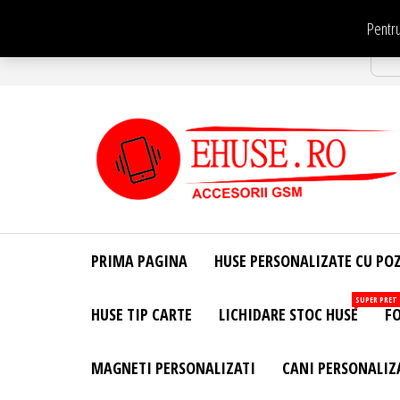
Sari
Pentru
la
Str
conținut
EHuse.ro –
EHuse.ro –
Huse
Site Oficial .
Personalizate
PRIMA PAGINA
HUSE PERSONALIZATE CU PO
Huse
Pentru Orice
Marca de
Personalizate
SUPER PRET
HUSE TIP CARTE
LICHIDARE STOC HUSE
FO
Telefon –
Diverse
Personalizari
MAGNETI PERSONALIZATI
CANI PERSONALIZ
– Accesorii
GSM