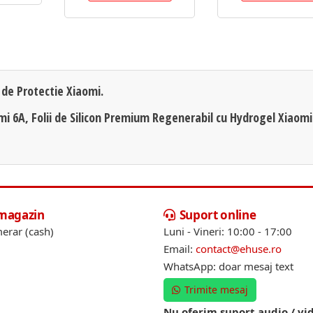
i de Protectie Xiaomi.
dmi 6A, Folii de Silicon Premium Regenerabil cu Hydrogel Xiaomi
 magazin
Suport online
erar (cash)
Luni - Vineri: 10:00 - 17:00
Email:
contact@ehuse.ro
WhatsApp: doar mesaj text
Trimite mesaj
Nu oferim suport audio / vi