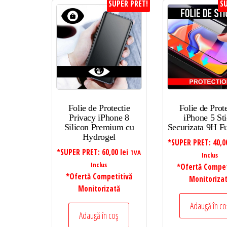
SUPER PRET!
SU
Folie de Protectie
Folie de Prot
Privacy iPhone 8
iPhone 5 Sti
Silicon Premium cu
Securizata 9H Fu
Hydrogel
*SUPER PRET:
40,
*SUPER PRET:
60,00
lei
TVA
Inclus
Inclus
*Ofertă Compet
*Ofertă Competitivă
Monitoriza
Monitorizată
Adaugă în co
Adaugă în coș