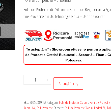
*Ofertă Competitivă Monitorizată
Folie de Protectie din Silicon cu Functie de Regenerare a Zgar
fine Provenite din Uz. Tehnologie Noua – Usor de Aplicat.
Te așteptăm în Showroom eHuse.ro pentru a aplic
de Protectie Gratis! Bucuresti - Sector 3 - Titan - 
Potcoava.
Cantitate
-
+
Adaugă în coș
Folie
de
Protectie
SKU:
2065b369ffb9
Categorii:
Folii de Protectie Xiaomi
,
Folii de Protectie
Xiaomi
Redmi 6A
,
Folii Protectie
Etichete:
Folii de Protectie Xiaomi Redmi 6A
,
Fol