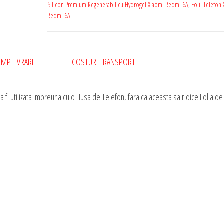
Redmi
Silicon Premium Regenerabil cu Hydrogel Xiaomi Redmi 6A
,
Folii Telefon
Redmi 6A
6A
Silicon
Premium
Regenerabil
IMP LIVRARE
COSTURI TRANSPORT
cu
Hydrogel
 fi utilizata impreuna cu o Husa de Telefon, fara ca aceasta sa ridice Folia de