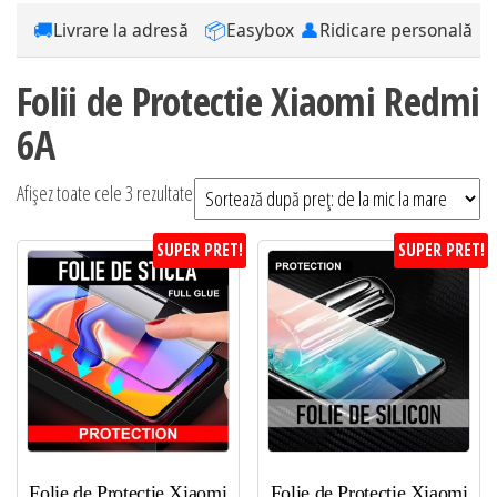
🚚
📦
👤
Livrare la adresă
Easybox
Ridicare personală
Folii de Protectie Xiaomi Redmi
6A
Sortat
Afișez toate cele 3 rezultate
după
SUPER PRET!
SUPER PRET!
preț:
de
la
mic
la
mare
Folie de Protectie Xiaomi
Folie de Protectie Xiaomi