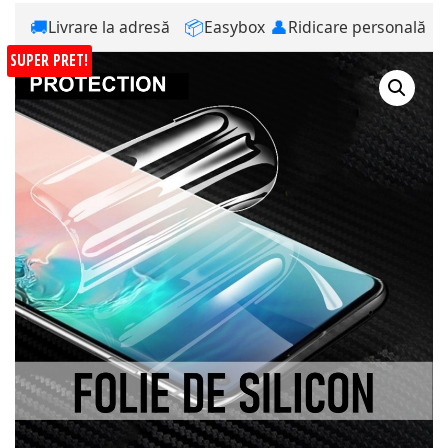
🚚
📦
👤
Livrare la adresă
Easybox
Ridicare personală
SUPER PRET!