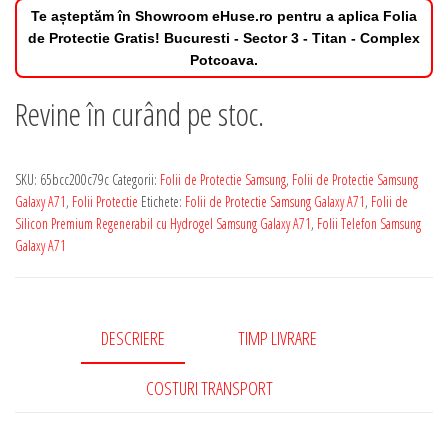
Te așteptăm în Showroom eHuse.ro pentru a aplica Folia
de Protectie Gratis! Bucuresti - Sector 3 - Titan - Complex
Potcoava.
Revine în curând pe stoc.
SKU:
65bcc200c79c
Categorii:
Folii de Protectie Samsung
,
Folii de Protectie Samsung
Galaxy A71
,
Folii Protectie
Etichete:
Folii de Protectie Samsung Galaxy A71
,
Folii de
Silicon Premium Regenerabil cu Hydrogel Samsung Galaxy A71
,
Folii Telefon Samsung
Galaxy A71
DESCRIERE
TIMP LIVRARE
COSTURI TRANSPORT