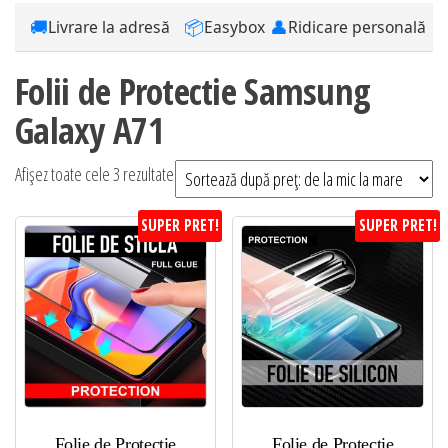
🚚
📦
👤
Livrare la adresă
Easybox
Ridicare personală
Folii de Protectie Samsung
Galaxy A71
Sortat
Afișez toate cele 3 rezultate
după
SUPER PRET!
SUPER PRET!
preț:
de
la
mic
la
mare
Folie de Protectie
Folie de Protectie