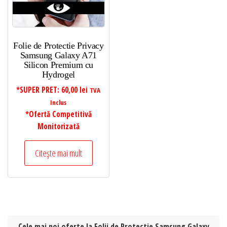
Folie de Protectie Privacy
Samsung Galaxy A71
Silicon Premium cu
Hydrogel
*SUPER PRET:
60,00
lei
TVA
Inclus
*Ofertă Competitivă
Monitorizată
Citește mai mult
Cele mai noi oferte la Folii de Protectie Samsung Galaxy