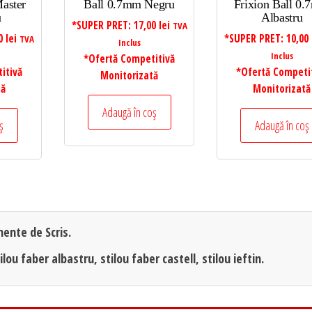
aster
Ball 0.7mm Negru
Frixion Ball 0
u
Albastru
*SUPER PRET:
17,00
lei
TVA
00
lei
*SUPER PRET:
10,00
TVA
Inclus
Inclus
*Ofertă Competitivă
itivă
*Ofertă Competi
Monitorizată
tă
Monitorizată
Adaugă în coș
ș
Adaugă în coș
ente de Scris.
lou faber albastru, stilou faber castell, stilou ieftin.