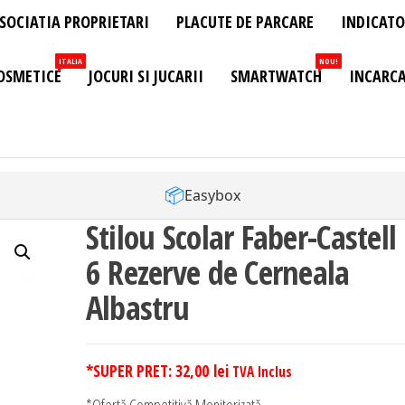
SOCIATIA PROPRIETARI
PLACUTE DE PARCARE
INDICATO
ITALIA
NOU!
OSMETICE
JOCURI SI JUCARII
SMARTWATCH
INCARCA
📦
Easybox
Stilou Scolar Faber-Castell
6 Rezerve de Cerneala
Albastru
*SUPER PRET:
32,00
lei
TVA Inclus