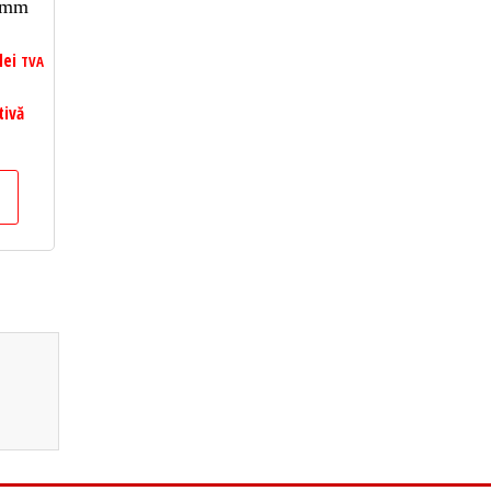
.7mm
lei
TVA
tivă