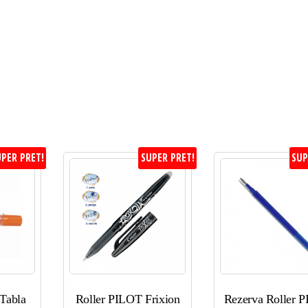
PER PRET!
SUPER PRET!
SUP
 Tabla
Roller PILOT Frixion
Rezerva Roller 