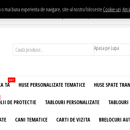
 o mai buna experienta de navigare, site-ul nostru foloseste
Cookie-uri
.
Am i
Te asteptam in Showroom eHuse.ro
. Constantin Brancusi Nr. 11 - Complex Potcoava, Sector 3 Titan - Bucur
Apasa pe Lupa
HOT
ZA TA
HUSE PERSONALIZATE TEMATICE
HUSE SPATE TRA
LII DE PROTECTIE
TABLOURI PERSONALIZATE
TABLOURI
ATE
CANI TEMATICE
CARTI DE VIZITA
BRELOCURI AU