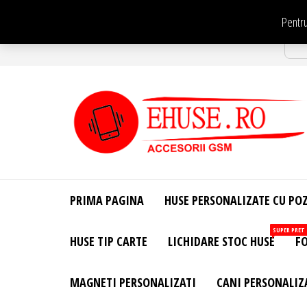
Sari
Pentru
la
Str
conținut
EHuse.ro –
EHuse.ro –
Huse
Site Oficial .
Personalizate
PRIMA PAGINA
HUSE PERSONALIZATE CU PO
Huse
Pentru Orice
Marca de
Personalizate
SUPER PRET
HUSE TIP CARTE
LICHIDARE STOC HUSE
FO
Telefon –
Diverse
Personalizari
MAGNETI PERSONALIZATI
CANI PERSONALIZ
– Accesorii
GSM