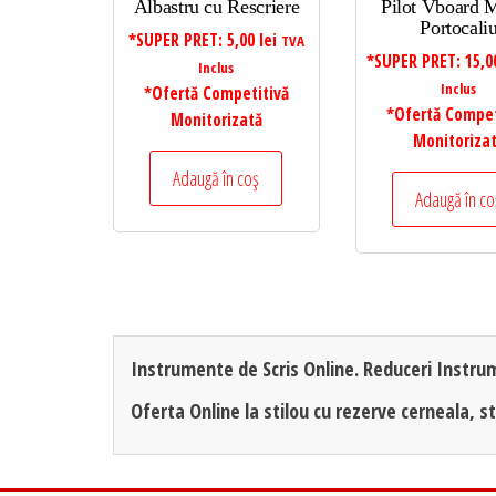
Albastru cu Rescriere
Pilot Vboard M
Portocali
*SUPER PRET:
5,00
lei
TVA
*SUPER PRET:
15,
Inclus
Inclus
*Ofertă Competitivă
*Ofertă Compet
Monitorizată
Monitoriza
Adaugă în coș
Adaugă în co
Instrumente de Scris Online. Reduceri Instrum
Oferta Online la stilou cu rezerve cerneala, sti