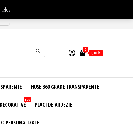
nteles!
esti
0
0,00
lei
NSPARENTE
HUSE 360 GRADE TRANSPARENTE
NOU
 DECORATIVE
PLACI DE ARDEZIE
TO PERSONALIZATE