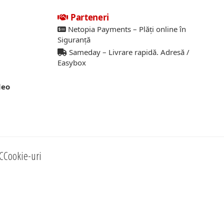
Parteneri
Netopia Payments – Plăți online în
Siguranță
Sameday – Livrare rapidă. Adresă /
Easybox
deo
C
Cookie-uri