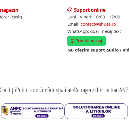
 magazin
Suport online
erar (cash)
Luni - Vineri: 10:00 - 17:00
Email:
contact@ehuse.ro
WhatsApp: doar mesaj text
Trimite mesaj
Nu oferim suport audio / vi
Condiții
Politica de Confidențialitate
Retragere din contract
ANP