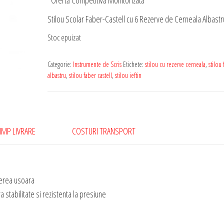
*Ofertă Competitivă Monitorizată
Stilou Scolar Faber-Castell cu 6 Rezerve de Cerneala Albastr
Stoc epuizat
Categorie:
Instrumente de Scris
Etichete:
stilou cu rezerve cerneala
,
stilou
albastru
,
stilou faber castell
,
stilou ieftin
IMP LIVRARE
COSTURI TRANSPORT
derea usoara
ra stabilitate si rezistenta la presiune