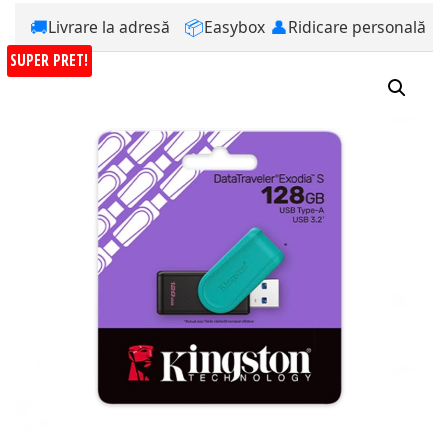
🚚
📦
👤
Livrare la adresă
Easybox
Ridicare personală
SUPER PRET!