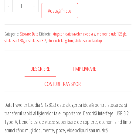
Cantitate
-
+
Adaugă în coș
Stick
USB
Kingston
Categorie:
Stocare Date
Etichete:
kingston datatraveler exodia s
,
memorie usb 128gb
,
DataTraveler
stick usb 128gb
,
stick usb 3.2
,
stick usb kingston
,
stick usb pc laptop
Exodia
S
128GB
DESCRIERE
TIMP LIVRARE
USB
3.2
COSTURI TRANSPORT
DataTraveler Exodia S 128GB este alegerea ideală pentru stocarea și
transferul rapid al fișierelor tale importante. Datorită interfeței USB 3.2
Type-A, beneficiezi de viteze superioare de copiere, economisind timp
atunci când muți documente, poze, videoclipuri sau muzică.