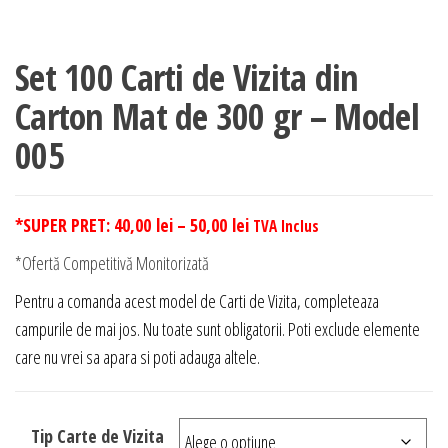
Set 100 Carti de Vizita din
Carton Mat de 300 gr – Model
005
Interval
*SUPER PRET:
40,00
lei
–
50,00
lei
TVA Inclus
de
*Ofertă Competitivă Monitorizată
prețuri:
Pentru a comanda acest model de Carti de Vizita, completeaza
40,00 lei
campurile de mai jos. Nu toate sunt obligatorii. Poti exclude elemente
până
care nu vrei sa apara si poti adauga altele.
la
50,00 lei
Tip Carte de Vizita