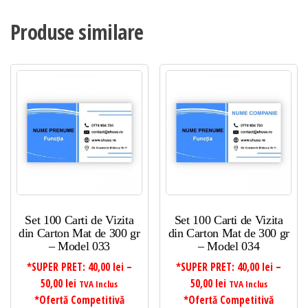
Produse similare
Set 100 Carti de Vizita
Set 100 Carti de Vizita
din Carton Mat de 300 gr
din Carton Mat de 300 gr
– Model 033
– Model 034
*SUPER PRET:
40,00
lei
–
*SUPER PRET:
40,00
lei
–
Interval
Interval
50,00
lei
50,00
lei
TVA Inclus
TVA Inclus
de
de
*Ofertă Competitivă
*Ofertă Competitivă