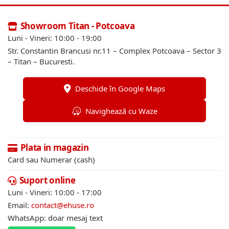
produsului.
produsul
Showroom Titan - Potcoava
Luni - Vineri: 10:00 - 19:00
Str. Constantin Brancusi nr.11 – Complex Potcoava – Sector 3
– Titan – Bucuresti.
Deschide în Google Maps
Navighează cu Waze
Plata in magazin
Card sau Numerar (cash)
Suport online
Luni - Vineri: 10:00 - 17:00
Email:
contact@ehuse.ro
WhatsApp: doar mesaj text