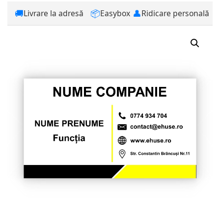
🚚
📦
👤
Livrare la adresă
Easybox
Ridicare personală