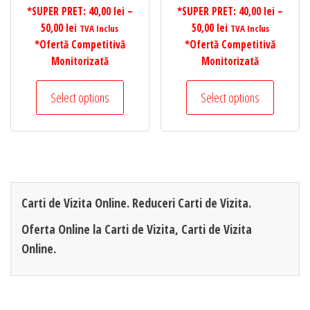
*SUPER PRET:
40,00
lei
–
*SUPER PRET:
40,00
lei
–
Interval
Interval
50,00
lei
50,00
lei
TVA Inclus
TVA Inclus
de
de
*Ofertă Competitivă
*Ofertă Competitivă
prețuri:
prețuri:
Monitorizată
Monitorizată
40,00 lei
40,00 lei
Acest
Acest
până
până
Select options
Select options
produs
produs
la
la
are
are
50,00 lei
50,00 lei
mai
mai
multe
multe
variații.
variații.
Opțiunile
Opțiunil
Carti de Vizita Online. Reduceri Carti de Vizita.
pot
pot
Oferta Online la Carti de Vizita, Carti de Vizita
fi
fi
Online.
alese
alese
în
în
pagina
pagina