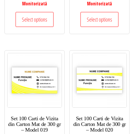
prețuri:
prețuri:
Monitorizată
Monitorizată
40,00 lei
40,00 lei
Acest
Acest
până
până
Select options
Select options
produs
produs
la
la
are
are
50,00 lei
50,00 lei
mai
mai
multe
multe
variații.
variații.
Opțiunile
Opțiunil
pot
pot
fi
fi
alese
alese
în
în
pagina
pagina
produsului.
produsul
Set 100 Carti de Vizita
Set 100 Carti de Vizita
din Carton Mat de 300 gr
din Carton Mat de 300 gr
– Model 019
– Model 020