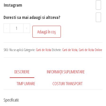
Instagram
Doresti sa mai adaugi si altceva?
Cantitate
-
+
Adaugă în coș
Set
100
Carti
SKU:
Nu se aplică
Categorie:
Carti de Vizita
Etichete:
Carti de Vizita
,
Carti de Vizita Online
de
Vizita
din
DESCRIERE
INFORMAȚII SUPLIMENTARE
Carton
Mat
TIMP LIVRARE
COSTURI TRANSPORT
de
300
gr
Specificatii: