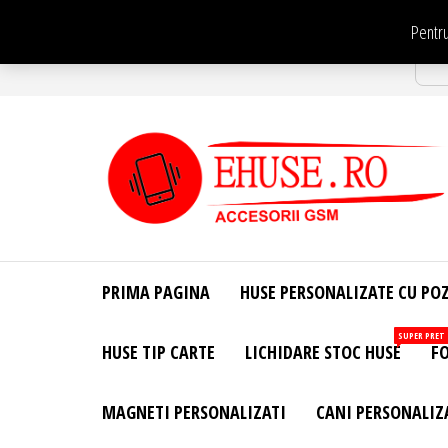
Sari
Pentru
la
Str
conținut
EHuse.ro –
EHuse.ro –
Huse
Site Oficial .
Personalizate
PRIMA PAGINA
HUSE PERSONALIZATE CU PO
Huse
Pentru Orice
Marca de
Personalizate
SUPER PRET
HUSE TIP CARTE
LICHIDARE STOC HUSE
FO
Telefon –
Diverse
Personalizari
MAGNETI PERSONALIZATI
CANI PERSONALIZ
– Accesorii
GSM