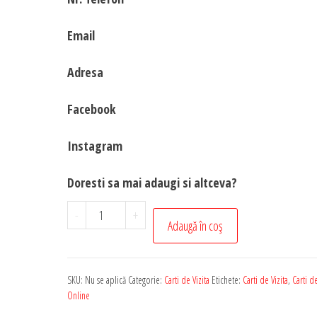
Email
Adresa
Facebook
Instagram
Doresti sa mai adaugi si altceva?
Cantitate
-
+
Adaugă în coș
Set
100
Carti
SKU:
Nu se aplică
Categorie:
Carti de Vizita
Etichete:
Carti de Vizita
,
Carti de
de
Online
Vizita