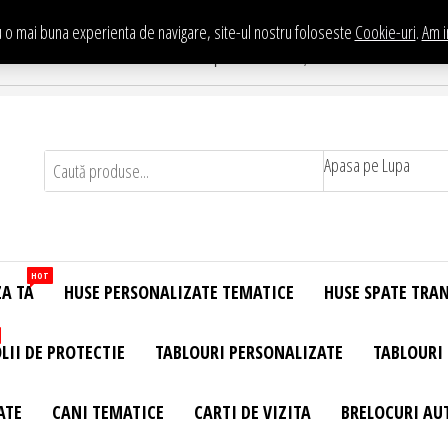
 o mai buna experienta de navigare, site-ul nostru foloseste
Cookie-uri
.
Am i
Te asteptam in Showroom eHuse.ro
. Constantin Brancusi Nr. 11 - Complex Potcoava, Sector 3 Titan - Bucur
Apasa pe Lupa
HOT
ZA TA
HUSE PERSONALIZATE TEMATICE
HUSE SPATE TRA
LII DE PROTECTIE
TABLOURI PERSONALIZATE
TABLOURI
ATE
CANI TEMATICE
CARTI DE VIZITA
BRELOCURI AU