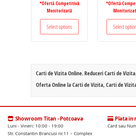
de
de
*Ofertă Competitivă
*Ofertă Compet
prețuri:
prețur
Monitorizată
Monitoriza
40,00 lei
40,00 
Acest
până
până
Select options
Select optio
produs
la
la
are
50,00 lei
50,00 
mai
multe
variații.
Opțiunile
Carti de Vizita Online. Reduceri Carti de Vizita
pot
Oferta Online la Carti de Vizita, Carti de Vizit
fi
alese
în
pagina
Showroom Titan - Potcoava
Plata in
produsului.
Luni - Vineri: 10:00 - 19:00
Card sau Num
Str. Constantin Brancusi nr.11 – Complex