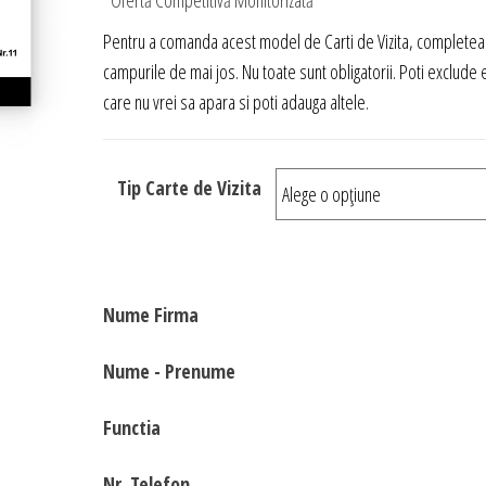
*Ofertă Competitivă Monitorizată
prețuri:
Pentru a comanda acest model de Carti de Vizita, completea
40,00 lei
campurile de mai jos. Nu toate sunt obligatorii. Poti exclude
până
care nu vrei sa apara si poti adauga altele.
la
50,00 lei
Tip Carte de Vizita
Nume Firma
Nume - Prenume
Functia
Nr. Telefon