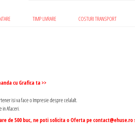
din
Carton
ENTARE
TIMP LIVRARE
COSTURI TRANSPORT
Mat
de
300
gr
-
Model
001
manda cu Grafica ta >>
rtener isi va face o Impresie despre celalalt.
 in Afaceri.
are de 500 buc, ne poti solicita o Oferta pe contact@ehuse.ro