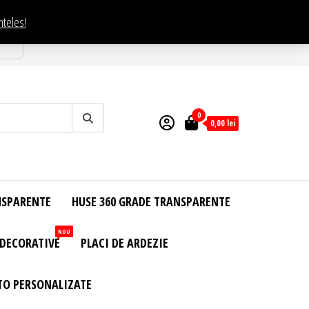
nteles!
esti
0
0,00
lei
NSPARENTE
HUSE 360 GRADE TRANSPARENTE
NOU
 DECORATIVE
PLACI DE ARDEZIE
TO PERSONALIZATE