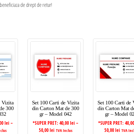
 beneficiaza de drept de retur!
 Vizita
Set 100 Carti de Vizita
Set 100 Carti de 
 de 300
din Carton Mat de 300
din Carton Mat d
032
gr – Model 042
gr – Model 0
,00
lei
–
*SUPER PRET:
40,00
lei
–
*SUPER PRET:
40,0
al
Interval
Interva
50,00
lei
50,00
lei
nclus
TVA Inclus
TVA Inc