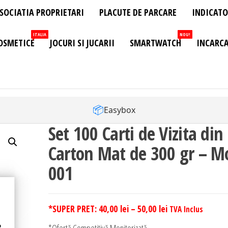
SOCIATIA PROPRIETARI
PLACUTE DE PARCARE
INDICATO
ITALIA
NOU!
OSMETICE
JOCURI SI JUCARII
SMARTWATCH
INCARCA
📦
Easybox
Set 100 Carti de Vizita din
Carton Mat de 300 gr – M
001
Interval
*SUPER PRET:
40,00
lei
–
50,00
lei
TVA Inclus
de