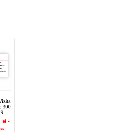
Vizita
e 300
29
0
lei
–
l
lus