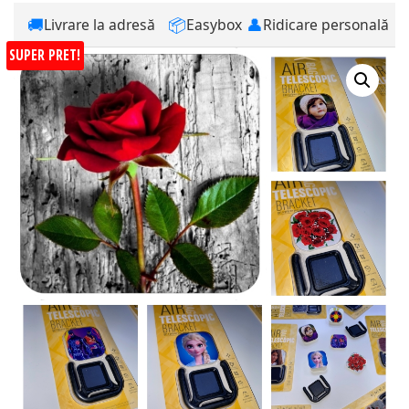
🚚
📦
👤
Livrare la adresă
Easybox
Ridicare personală
SUPER PRET!