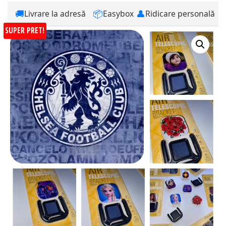
🚚
📦
👤
Livrare la adresă
Easybox
Ridicare personală
SUPER PRET!