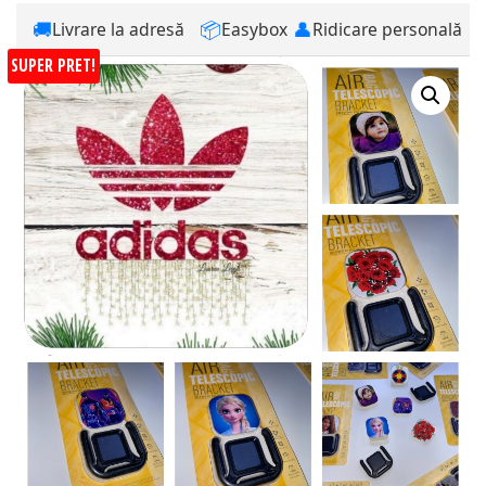
🚚
📦
👤
Livrare la adresă
Easybox
Ridicare personală
SUPER PRET!