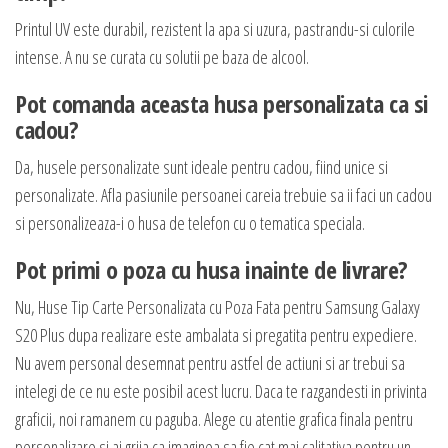
Printul UV este durabil, rezistent la apa si uzura, pastrandu-si culorile
intense. A nu se curata cu solutii pe baza de alcool.
Pot comanda aceasta husa personalizata ca si
cadou?
Da, husele personalizate sunt ideale pentru cadou, fiind unice si
personalizate. Afla pasiunile persoanei careia trebuie sa ii faci un cadou
si personalizeaza-i o husa de telefon cu o tematica speciala.
Pot primi o poza cu husa inainte de livrare?
Nu, Huse Tip Carte Personalizata cu Poza Fata pentru Samsung Galaxy
S20 Plus dupa realizare este ambalata si pregatita pentru expediere.
Nu avem personal desemnat pentru astfel de actiuni si ar trebui sa
intelegi de ce nu este posibil acest lucru. Daca te razgandesti in privinta
graficii, noi ramanem cu paguba. Alege cu atentie grafica finala pentru
personalizare si ai grija ca imaginea sa fie cat mai calitativa pentru un