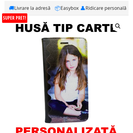
🚚
📦
👤
Livrare la adresă
Easybox
Ridicare personală
SUPER PRET!