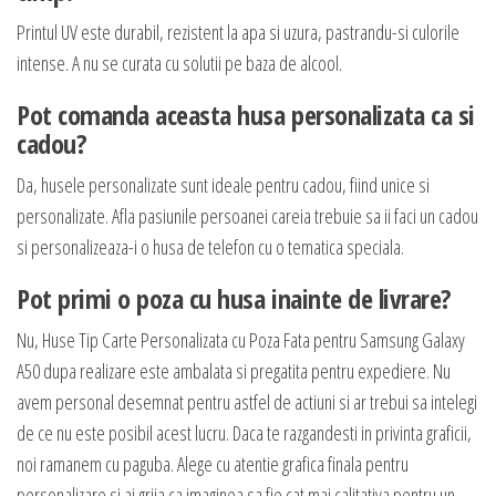
Printul UV este durabil, rezistent la apa si uzura, pastrandu-si culorile
intense. A nu se curata cu solutii pe baza de alcool.
Pot comanda aceasta husa personalizata ca si
cadou?
Da, husele personalizate sunt ideale pentru cadou, fiind unice si
personalizate. Afla pasiunile persoanei careia trebuie sa ii faci un cadou
si personalizeaza-i o husa de telefon cu o tematica speciala.
Pot primi o poza cu husa inainte de livrare?
Nu, Huse Tip Carte Personalizata cu Poza Fata pentru Samsung Galaxy
A50 dupa realizare este ambalata si pregatita pentru expediere. Nu
avem personal desemnat pentru astfel de actiuni si ar trebui sa intelegi
de ce nu este posibil acest lucru. Daca te razgandesti in privinta graficii,
noi ramanem cu paguba. Alege cu atentie grafica finala pentru
personalizare si ai grija ca imaginea sa fie cat mai calitativa pentru un