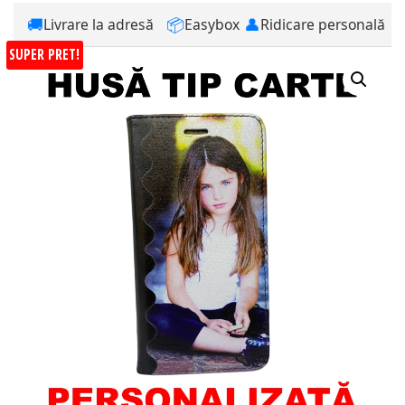
🚚
📦
👤
Livrare la adresă
Easybox
Ridicare personală
SUPER PRET!