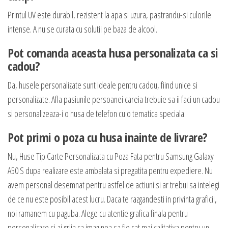
Printul UV este durabil, rezistent la apa si uzura, pastrandu-si culorile
intense. A nu se curata cu solutii pe baza de alcool.
Pot comanda aceasta husa personalizata ca si
cadou?
Da, husele personalizate sunt ideale pentru cadou, fiind unice si
personalizate. Afla pasiunile persoanei careia trebuie sa ii faci un cadou
si personalizeaza-i o husa de telefon cu o tematica speciala.
Pot primi o poza cu husa inainte de livrare?
Nu, Huse Tip Carte Personalizata cu Poza Fata pentru Samsung Galaxy
A50 S dupa realizare este ambalata si pregatita pentru expediere. Nu
avem personal desemnat pentru astfel de actiuni si ar trebui sa intelegi
de ce nu este posibil acest lucru. Daca te razgandesti in privinta graficii,
noi ramanem cu paguba. Alege cu atentie grafica finala pentru
personalizare si ai grija ca imaginea sa fie cat mai calitativa pentru un