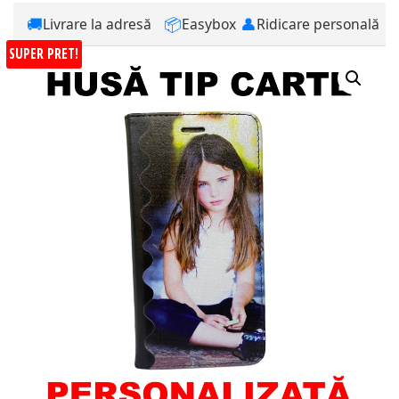
🚚
📦
👤
Livrare la adresă
Easybox
Ridicare personală
SUPER PRET!