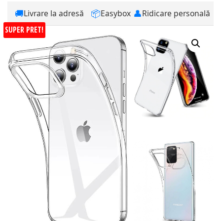
🚚
📦
👤
Livrare la adresă
Easybox
Ridicare personală
SUPER PRET!