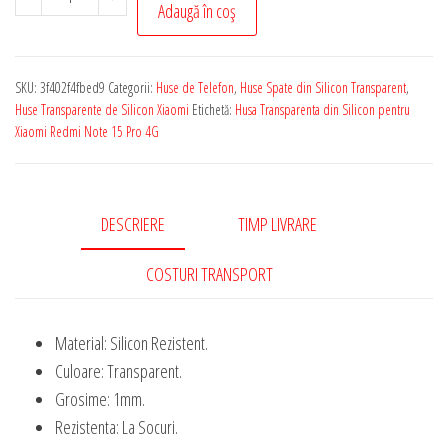
Adaugă în coș
Husa
Transparenta
de
SKU:
3f402f4fbed9
Categorii:
Huse de Telefon
,
Huse Spate din Silicon Transparent
,
Silicon
Huse Transparente de Silicon Xiaomi
Etichetă:
Husa Transparenta din Silicon pentru
Rezistenta
Xiaomi Redmi Note 15 Pro 4G
pentru
Xiaomi
Redmi
DESCRIERE
TIMP LIVRARE
Note
15
COSTURI TRANSPORT
Pro
4G
Material: Silicon Rezistent.
1
Culoare: Transparent.
mm
Grosime: 1mm.
Grosime
Rezistenta: La Socuri.