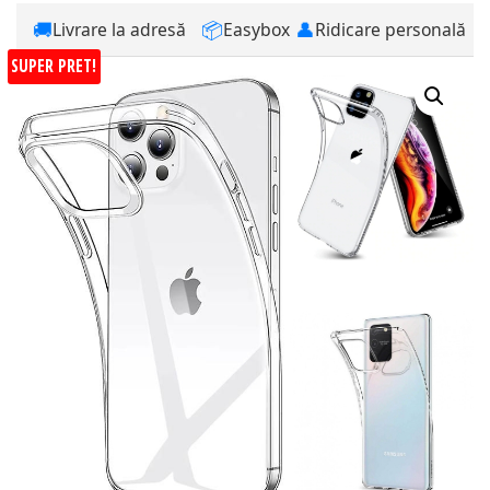
🚚
📦
👤
Livrare la adresă
Easybox
Ridicare personală
SUPER PRET!