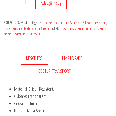
Adaugă în coș
Husa
Transparenta
de
SKU:
9012f3268d49
Categorii:
Huse de Telefon
,
Huse Spate din Silicon Transparent
,
Silicon
Huse Transparente de Silicon Xiaomi
Etichetă:
Husa Transparenta din Silicon pentru
Rezistenta
Xiaomi Redmi Note 14 Pro 5G
pentru
Xiaomi
Redmi
DESCRIERE
TIMP LIVRARE
Note
14
COSTURI TRANSPORT
Pro
5G
Material: Silicon Rezistent.
1
Culoare: Transparent.
mm
Grosime: 1mm.
Grosime
Rezistenta: La Socuri.