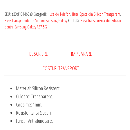
Transparenta
de
SKU:
e23d1044b0a8
Categorii:
Huse de Telefon
,
Huse Spate din Silicon Transparent
,
Silicon
Huse Transparente de Silicon Samsung Galaxy
Etichetă:
Husa Transparenta din Silicon
Rezistenta
pentru Samsung Galaxy A37 5G
pentru
Samsung
Galaxy
DESCRIERE
TIMP LIVRARE
A37
5G
COSTURI TRANSPORT
1
mm
Material: Silicon Rezistent.
Grosime
Culoare: Transparent.
Grosime: 1mm.
Rezistenta: La Socuri.
Functii: Anti alunecare.