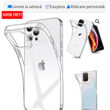
🚚
📦
👤
Livrare la adresă
Easybox
Ridicare personală
SUPER PRET!