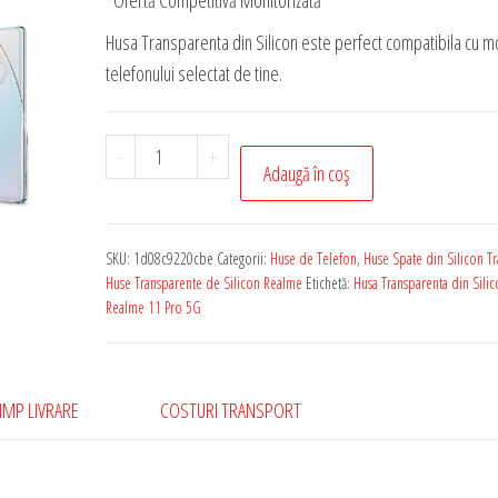
*Ofertă Competitivă Monitorizată
Husa Transparenta din Silicon este perfect compatibila cu m
telefonului selectat de tine.
Cantitate
-
+
Adaugă în coș
Husa
Transparenta
de
SKU:
1d08c9220cbe
Categorii:
Huse de Telefon
,
Huse Spate din Silicon T
Silicon
Huse Transparente de Silicon Realme
Etichetă:
Husa Transparenta din Sili
Rezistenta
Realme 11 Pro 5G
pentru
Realme
11
IMP LIVRARE
COSTURI TRANSPORT
Pro
5G
1