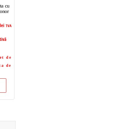
ta cu
Honor
lei
TVA
tivă
et de
za de
a