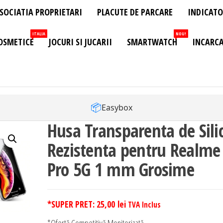
SOCIATIA PROPRIETARI
PLACUTE DE PARCARE
INDICATO
ITALIA
NOU!
OSMETICE
JOCURI SI JUCARII
SMARTWATCH
INCARCA
📦
Easybox
Husa Transparenta de Sili
Rezistenta pentru Realme
Pro 5G 1 mm Grosime
*SUPER PRET:
25,00
lei
TVA Inclus