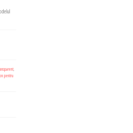
odelul
ransparent
,
con pentru