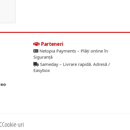
Parteneri
Netopia Payments – Plăți online în
Siguranță
Sameday – Livrare rapidă. Adresă /
Easybox
deo
C
Cookie-uri