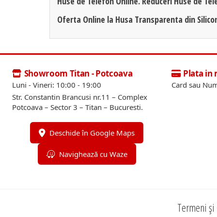
Huse de Telefon Online. Reduceri Huse de Tel
Oferta Online la Husa Transparenta din Silico
Showroom Titan - Potcoava
Plata in
Luni - Vineri: 10:00 - 19:00
Card sau Num
Str. Constantin Brancusi nr.11 – Complex
Potcoava – Sector 3 – Titan – Bucuresti.
Deschide în Google Maps
Navighează cu Waze
Termeni și 