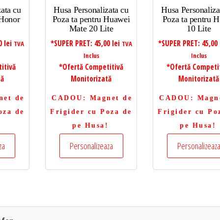
ata cu
Husa Personalizata cu
Husa Personaliza
 Honor
Poza ta pentru Huawei
Poza ta pentru 
Mate 20 Lite
10 Lite
00
lei
*SUPER PRET:
45,00
lei
*SUPER PRET:
45,00
TVA
TVA
Inclus
Inclus
itivă
*Ofertă Competitivă
*Ofertă Competi
tă
Monitorizată
Monitorizată
net de
CADOU
: Magnet de
CADOU
: Magn
oza de
Frigider cu Poza de
Frigider cu Po
!
pe Husa!
pe Husa!
za
Personalizeaza
Personalizeaz