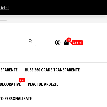
nteles!
esti
0
0,00
lei
NSPARENTE
HUSE 360 GRADE TRANSPARENTE
NOU
 DECORATIVE
PLACI DE ARDEZIE
TO PERSONALIZATE