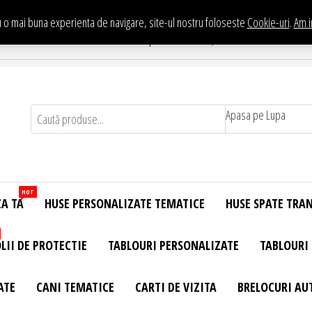
 o mai buna experienta de navigare, site-ul nostru foloseste
Cookie-uri
.
Am i
Te asteptam in Showroom eHuse.ro
. Constantin Brancusi Nr. 11 - Complex Potcoava, Sector 3 Titan - Bucur
Apasa pe Lupa
HOT
ZA TA
HUSE PERSONALIZATE TEMATICE
HUSE SPATE TRA
LII DE PROTECTIE
TABLOURI PERSONALIZATE
TABLOURI
ATE
CANI TEMATICE
CARTI DE VIZITA
BRELOCURI AU