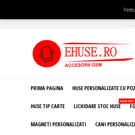
Sari
Pentru
la
Str
conținut
EHuse.ro –
EHuse.ro –
Huse
Site Oficial .
Personalizate
PRIMA PAGINA
HUSE PERSONALIZATE CU PO
Huse
Pentru Orice
Marca de
Personalizate
SUPER PRET
HUSE TIP CARTE
LICHIDARE STOC HUSE
FO
Telefon –
Diverse
Personalizari
MAGNETI PERSONALIZATI
CANI PERSONALIZ
– Accesorii
GSM