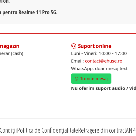
efon.
n pentru Realme 11 Pro 5G.
 magazin
Suport online
erar (cash)
Luni - Vineri: 10:00 - 17:00
Email:
contact@ehuse.ro
WhatsApp: doar mesaj text
Trimite mesaj
Nu oferim suport audio / vi
Condiții
Politica de Confidențialitate
Retragere din contract
ANP