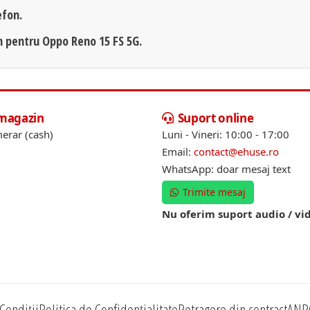
efon.
n pentru Oppo Reno 15 FS 5G.
 magazin
Suport online
erar (cash)
Luni - Vineri: 10:00 - 17:00
Email:
contact@ehuse.ro
WhatsApp: doar mesaj text
Trimite mesaj
Nu oferim suport audio / vi
Condiții
Politica de Confidențialitate
Retragere din contract
ANP