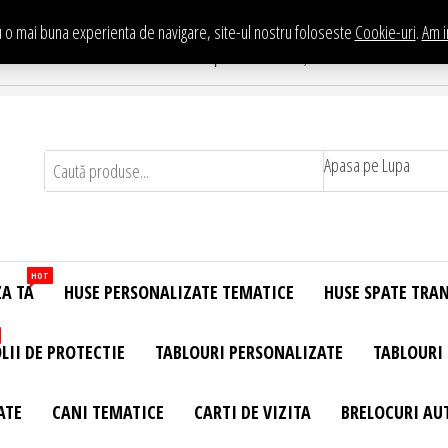
 o mai buna experienta de navigare, site-ul nostru foloseste
Cookie-uri
.
Am i
Te asteptam in Showroom eHuse.ro
. Constantin Brancusi Nr. 11 - Complex Potcoava, Sector 3 Titan - Bucur
Apasa pe Lupa
HOT
ZA TA
HUSE PERSONALIZATE TEMATICE
HUSE SPATE TRA
LII DE PROTECTIE
TABLOURI PERSONALIZATE
TABLOURI
ATE
CANI TEMATICE
CARTI DE VIZITA
BRELOCURI AU