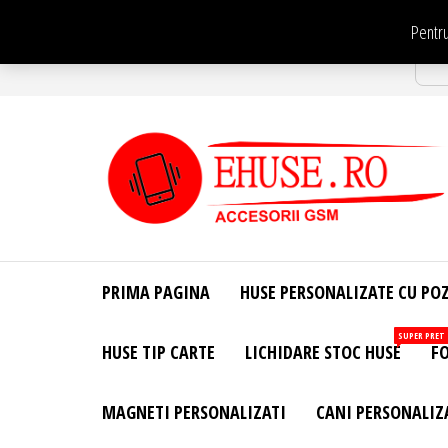
Sari
Pentru
la
Str
conținut
EHuse.ro –
EHuse.ro –
Huse
Site Oficial .
Personalizate
PRIMA PAGINA
HUSE PERSONALIZATE CU PO
Huse
Pentru Orice
Marca de
Personalizate
SUPER PRET
HUSE TIP CARTE
LICHIDARE STOC HUSE
FO
Telefon –
Diverse
Personalizari
MAGNETI PERSONALIZATI
CANI PERSONALIZ
– Accesorii
GSM