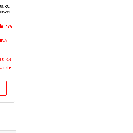
ta cu
uawei
lei
TVA
tivă
et de
za de
a