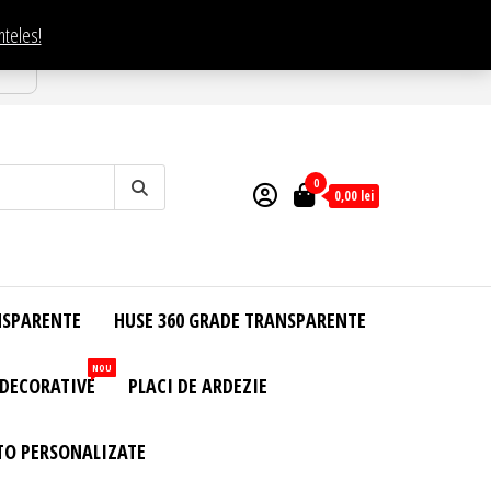
nteles!
esti
0
0,00
lei
NSPARENTE
HUSE 360 GRADE TRANSPARENTE
NOU
 DECORATIVE
PLACI DE ARDEZIE
TO PERSONALIZATE