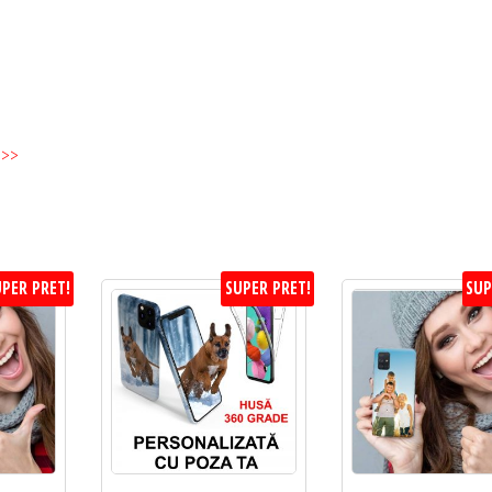
1
mm
Grosime
>>>
PER PRET!
SUPER PRET!
SUP