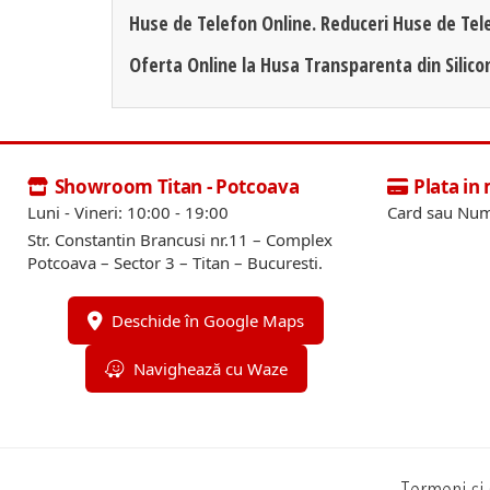
Huse de Telefon Online. Reduceri Huse de Tel
Oferta Online la Husa Transparenta din Silico
Showroom Titan - Potcoava
Plata in
Luni - Vineri: 10:00 - 19:00
Card sau Num
Str. Constantin Brancusi nr.11 – Complex
Potcoava – Sector 3 – Titan – Bucuresti.
Deschide în Google Maps
Navighează cu Waze
Termeni și 