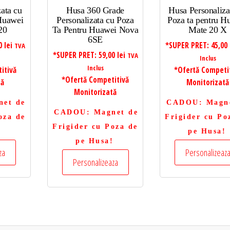
ata cu
Husa 360 Grade
Husa Personaliza
 Huawei
Personalizata cu Poza
Poza ta pentru H
20
Ta Pentru Huawei Nova
Mate 20 X
6SE
00
lei
*SUPER PRET:
45,00
TVA
*SUPER PRET:
59,00
lei
TVA
Inclus
Inclus
itivă
*Ofertă Competi
*Ofertă Competitivă
tă
Monitorizată
Monitorizată
net de
CADOU
: Magn
CADOU
: Magnet de
oza de
Frigider cu Po
Frigider cu Poza de
!
pe Husa!
pe Husa!
za
Personalizeaz
Personalizeaza