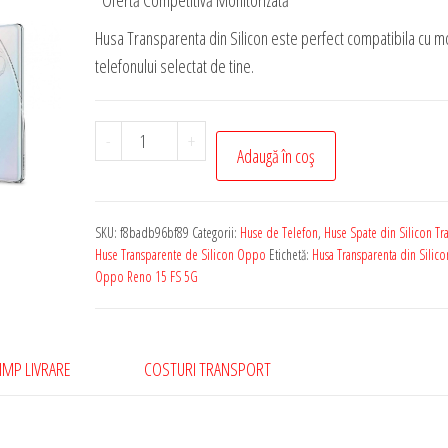
*Ofertă Competitivă Monitorizată
Husa Transparenta din Silicon este perfect compatibila cu m
telefonului selectat de tine.
Cantitate
-
+
Adaugă în coș
Husa
Transparenta
de
SKU:
f8badb96bf89
Categorii:
Huse de Telefon
,
Huse Spate din Silicon Tr
Silicon
Huse Transparente de Silicon Oppo
Etichetă:
Husa Transparenta din Silico
Rezistenta
Oppo Reno 15 FS 5G
pentru
Oppo
Reno
IMP LIVRARE
COSTURI TRANSPORT
15
FS
5G