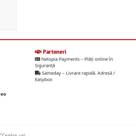
Parteneri
Netopia Payments – Plăți online în
Siguranță
Sameday – Livrare rapidă. Adresă /
Easybox
deo
C
Cookie-uri