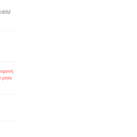
odelul
ansparent
,
n pentru