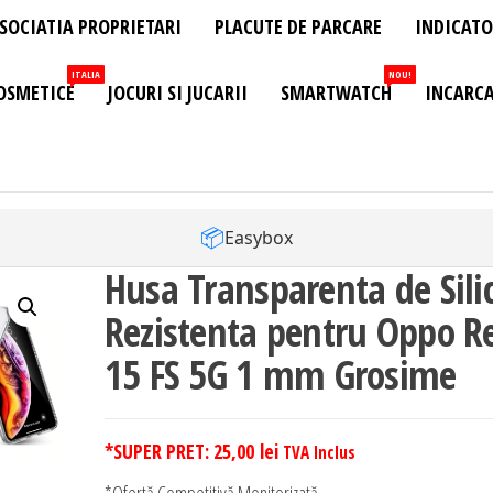
SOCIATIA PROPRIETARI
PLACUTE DE PARCARE
INDICATO
ITALIA
NOU!
OSMETICE
JOCURI SI JUCARII
SMARTWATCH
INCARCA
📦
Easybox
Husa Transparenta de Sili
Rezistenta pentru Oppo R
15 FS 5G 1 mm Grosime
*SUPER PRET:
25,00
lei
TVA Inclus