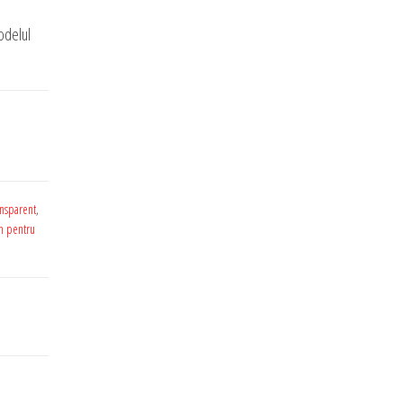
odelul
ansparent
,
n pentru