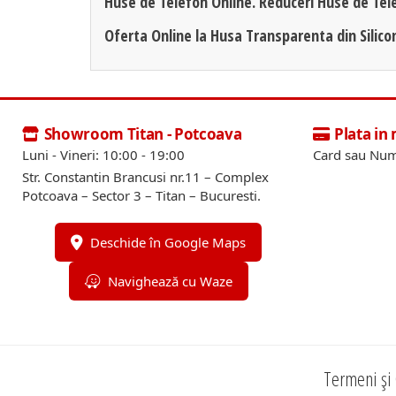
Huse de Telefon Online. Reduceri Huse de Tel
Oferta Online la Husa Transparenta din Silic
Showroom Titan - Potcoava
Plata in
Luni - Vineri: 10:00 - 19:00
Card sau Num
Str. Constantin Brancusi nr.11 – Complex
Potcoava – Sector 3 – Titan – Bucuresti.
Deschide în Google Maps
Navighează cu Waze
Termeni și 