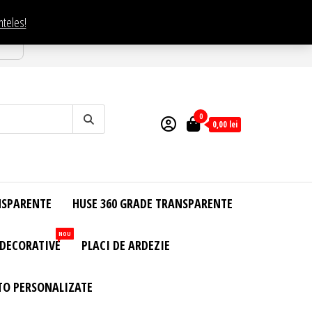
nteles!
esti
0
0,00
lei
NSPARENTE
HUSE 360 GRADE TRANSPARENTE
NOU
 DECORATIVE
PLACI DE ARDEZIE
TO PERSONALIZATE