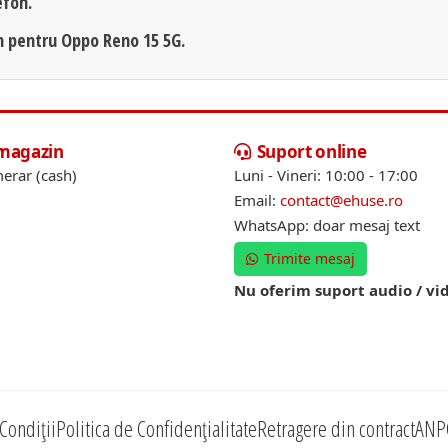
efon.
on pentru Oppo Reno 15 5G.
 magazin
Suport online
erar (cash)
Luni - Vineri: 10:00 - 17:00
Email:
contact@ehuse.ro
WhatsApp: doar mesaj text
Trimite mesaj
Nu oferim suport audio / vi
Condiții
Politica de Confidențialitate
Retragere din contract
ANP