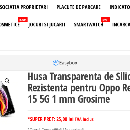
SOCIATIA PROPRIETARI
PLACUTE DE PARCARE
INDICATO
ITALIA
NOU!
OSMETICE
JOCURI SI JUCARII
SMARTWATCH
INCARCA
📦
Easybox
Husa Transparenta de Sili
Rezistenta pentru Oppo R
15 5G 1 mm Grosime
*SUPER PRET:
25,00
lei
TVA Inclus