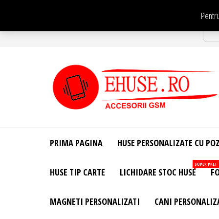
Sari
Pentru
la
Str
conținut
EHuse.ro –
EHuse.ro –
Huse
Site Oficial .
Personalizate
PRIMA PAGINA
HUSE PERSONALIZATE CU PO
Huse
Pentru Orice
Marca de
Personalizate
SUPER PRET
HUSE TIP CARTE
LICHIDARE STOC HUSE
FO
Telefon –
Diverse
Personalizari
MAGNETI PERSONALIZATI
CANI PERSONALIZ
– Accesorii
GSM