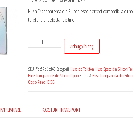
*Ofertă Competitivă Monitorizată
Husa Transparenta din Silicon este perfect compatibila cu m
telefonului selectat de tine.
Cantitate
-
+
Adaugă în coș
Husa
Transparenta
de
SKU:
ffdc57b6cd63
Categorii:
Huse de Telefon
,
Huse Spate din Silicon Tr
Silicon
Huse Transparente de Silicon Oppo
Etichetă:
Husa Transparenta din Silico
Rezistenta
Oppo Reno 15 5G
pentru
Oppo
Reno
IMP LIVRARE
COSTURI TRANSPORT
15
5G
1