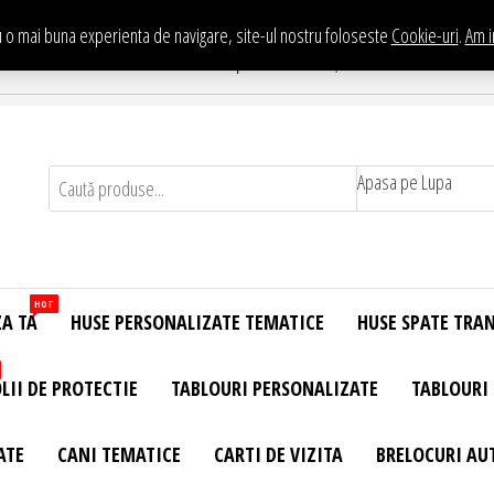
 o mai buna experienta de navigare, site-ul nostru foloseste
Cookie-uri
.
Am i
Te asteptam in Showroom eHuse.ro
. Constantin Brancusi Nr. 11 - Complex Potcoava, Sector 3 Titan - Bucur
Apasa pe Lupa
HOT
ZA TA
HUSE PERSONALIZATE TEMATICE
HUSE SPATE TRA
LII DE PROTECTIE
TABLOURI PERSONALIZATE
TABLOURI
ATE
CANI TEMATICE
CARTI DE VIZITA
BRELOCURI AU