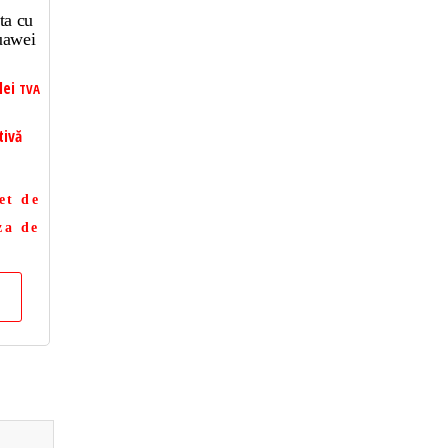
ta cu
uawei
lei
TVA
tivă
et de
za de
a