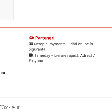
Parteneri
Netopia Payments – Plăți online în
Siguranță
Sameday – Livrare rapidă. Adresă /
Easybox
deo
C
Cookie-uri