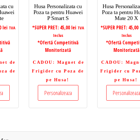
ata cu
Husa Personalizata cu
Husa Personaliza
 Huawei
Poza ta pentru Huawei
Poza ta pentru H
te
P Smart S
Mate 20 X
00
lei
*SUPER PRET:
45,00
lei
*SUPER PRET:
45,00
TVA
TVA
Inclus
Inclus
itivă
*Ofertă Competitivă
*Ofertă Competi
tă
Monitorizată
Monitorizată
net de
CADOU
: Magnet de
CADOU
: Magn
oza de
Frigider cu Poza de
Frigider cu Po
!
pe Husa!
pe Husa!
za
Personalizeaza
Personalizeaz