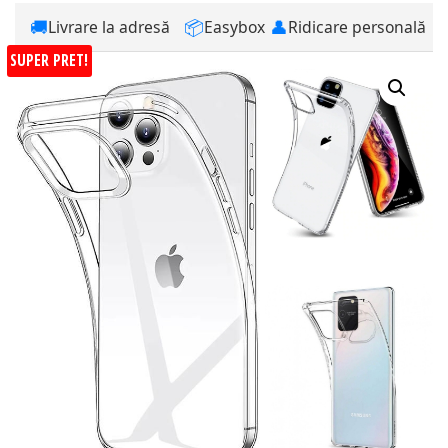
🚚
📦
👤
Livrare la adresă
Easybox
Ridicare personală
SUPER PRET!