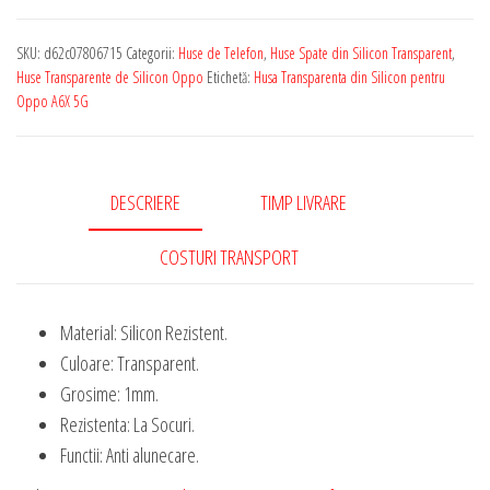
Transparenta
de
SKU:
d62c07806715
Categorii:
Huse de Telefon
,
Huse Spate din Silicon Transparent
,
Silicon
Huse Transparente de Silicon Oppo
Etichetă:
Husa Transparenta din Silicon pentru
Rezistenta
Oppo A6X 5G
pentru
Oppo
A6X
DESCRIERE
TIMP LIVRARE
5G
1
COSTURI TRANSPORT
mm
Grosime
Material: Silicon Rezistent.
Culoare: Transparent.
Grosime: 1mm.
Rezistenta: La Socuri.
Functii: Anti alunecare.