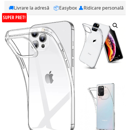
🚚
📦
👤
Livrare la adresă
Easybox
Ridicare personală
SUPER PRET!