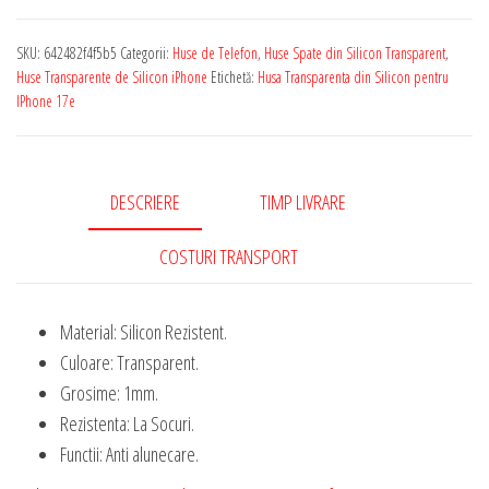
Transparenta
de
SKU:
642482f4f5b5
Categorii:
Huse de Telefon
,
Huse Spate din Silicon Transparent
,
Silicon
Huse Transparente de Silicon iPhone
Etichetă:
Husa Transparenta din Silicon pentru
Rezistenta
IPhone 17e
pentru
IPhone
17e
DESCRIERE
TIMP LIVRARE
1
mm
COSTURI TRANSPORT
Grosime
Material: Silicon Rezistent.
Culoare: Transparent.
Grosime: 1mm.
Rezistenta: La Socuri.
Functii: Anti alunecare.