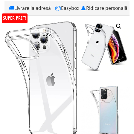
🚚
📦
👤
Livrare la adresă
Easybox
Ridicare personală
SUPER PRET!